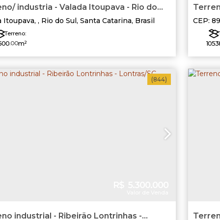
no/ industria - Valada Itoupava - Rio do
Terreno
a Itoupava
,
Rio do Sul
,
Santa Catarina
,
Brasil
CEP: 8
Santa C
Terreno:
500
.00
m²
1053
(844)
R$
5.300.000
Valor de Venda
no industrial - Ribeirão Lontrinhas -
Terren