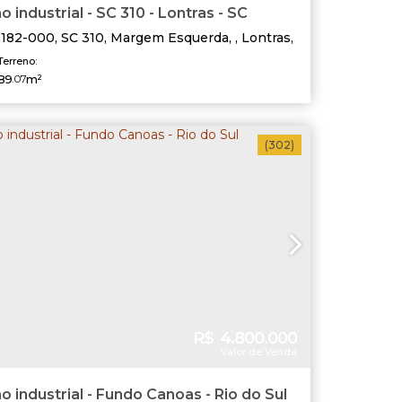
 industrial - SC 310 - Lontras - SC
9182-000
,
SC 310
,
Margem Esquerda
,
Lontras
,
atarina
,
Brasil
Terreno:
89
.07
m²
(302)
R$
4.800.000
Valor de Venda
o industrial - Fundo Canoas - Rio do Sul