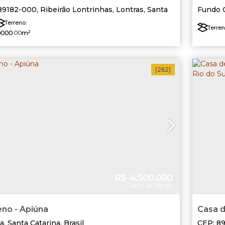
ras/SC
89182-000
,
Ribeirão Lontrinhas
,
Lontras
,
Santa
Fundo 
ina
,
Brasil
Terreno:
Terren
0000
.00
m²
Lado D
(262)
R$
4.500.000
Valor de Venda
no - Apiúna
Casa d
Alianç
a
,
Santa Catarina
,
Brasil
CEP: 8