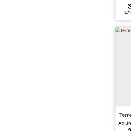
274
Terre
Apiún