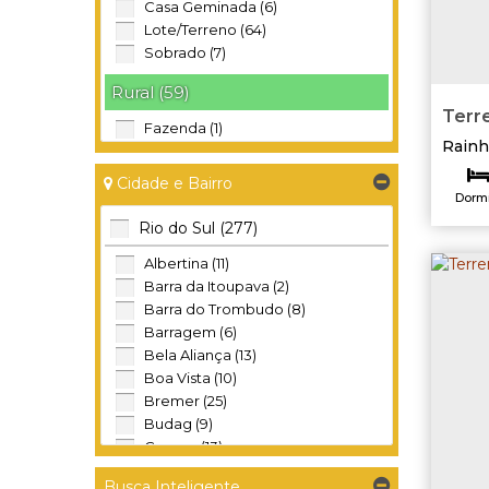
Casa Geminada (6)
Lote/Terreno (64)
Sobrado (7)
Rural (59)
Terr
Fazenda (1)
BAIR
Rainh
Sítio (34)
Terreno (24)
Cidade e Bairro
Dormi
Industrial (40)
Rio do Sul (277)
13
Galpão (5)
Albertina (11)
Garagem (1)
Barra da Itoupava (2)
Terreno (34)
Barra do Trombudo (8)
Barragem (6)
Comercial (22)
Bela Aliança (13)
Prédio (3)
Boa Vista (10)
Salas Comerciais (7)
Bremer (25)
Terreno (12)
Budag (9)
Canoas (13)
Misto (1)
Canta Galo (11)
Busca Inteligente