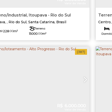
Valor de Venda
no/industrial, Itoupava - Rio do Sul
Terren
Centro
ava
,
Rio do Sul
,
Santa Catarina
,
Brasil
Centro
Terreno:
228
.00
m²
il:
15000
.00
m²
Dormitó
Útil
(387)
R$
6.000.000
Valor de Venda