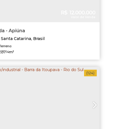
R$
12.000.000
Valor de Venda
a - Apiúna
,
Santa Catarina
,
Brasil
Terreno:
137
.14
m²
(124)