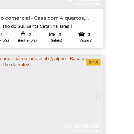
Valor de Venda
o comercial - Casa com 4 quartos,
 - Rio do Sul
,
Rio do Sul
,
Santa Catarina
,
Brasil
4
2
3
3
rio(s)
Banheiro(s)
Sala(s)
Vaga(s)
180
.00
m²
1096
.00
m²
:
Terreno:
(638)
R$
5.800.000
Valor de Venda