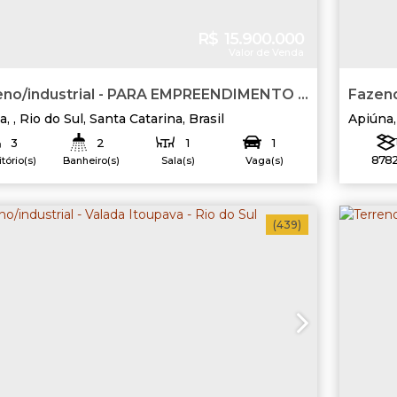
R$
15.900.000
Valor de Venda
eno/industrial - PARA EMPREENDIMENTO -
Fazend
RO RAINHA - RIO DO SUL
a
,
Rio do Sul
,
Santa Catarina
,
Brasil
Apiúna
3
2
1
1
8782
tório(s)
Banheiro(s)
Sala(s)
Vaga(s)
Terreno:
1000
.00
m²
(439)