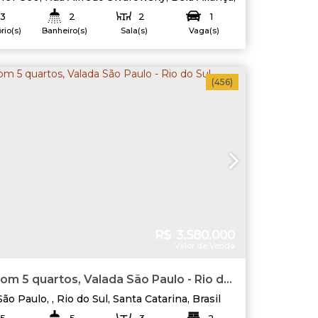
 Sul
,
Santa Catarina
,
Brasil
3
2
2
1
rio(s)
Banheiro(s)
Sala(s)
Vaga(s)
Terreno:
221
.00
m²
75
.00
m
:
Fundos:
10800
.00
m²
Lado Direito:
Lado Esquerdo:
63
.00
m
te:
(456)
246
.40
m
163
.50
m
R$
3.580.000
Valor de Venda
om 5 quartos, Valada São Paulo - Rio do
São Paulo
,
Rio do Sul
,
Santa Catarina
,
Brasil
5
5
3
2