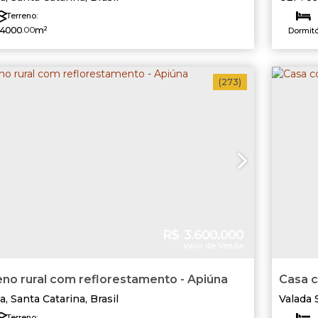
,
Rio do
Terreno:
4000
.00
m²
Dormitó
Útil
Fren
(273)
R$
3.600.000
Valor de Venda
no rural com reflorestamento - Apiúna
Casa c
Sul
a
,
Santa Catarina
,
Brasil
Valada 
Terreno: