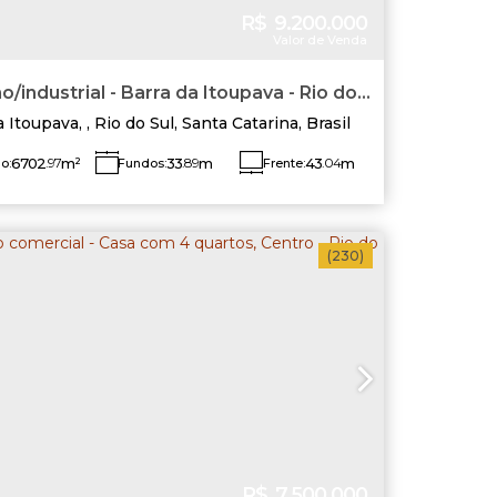
R$
9.200.000
Valor de Venda
o/industrial - Barra da Itoupava - Rio do
a Itoupava
,
Rio do Sul
,
Santa Catarina
,
Brasil
6702
.97
m²
33
.89
m
43
.04
m
o:
Fundos:
Frente:
do Direito:
Lado Esquerdo:
0
.98
m
215
.89
m
(230)
R$
7.500.000