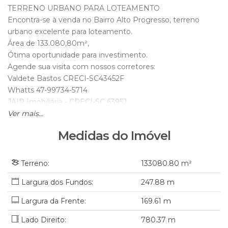
TERRENO URBANO PARA LOTEAMENTO
Encontra-se à venda no Bairro Alto Progresso, terreno
urbano excelente para loteamento.
Área de 133.080,80m²,
Ótima oportunidade para investimento.
Agende sua visita com nossos corretores:
Valdete Bastos CRECI-SC43452F
Whatts 47-99734-5714
JAIR Imobiliária - CRECI-SC 6395J
Fone 47-3300-1861
Ver mais...
Medidas do Imóvel
Terreno:
133080
.80
m²
247
.88
m
Largura da Frente:
169
.61
m
Lado Direito:
780
.37
m