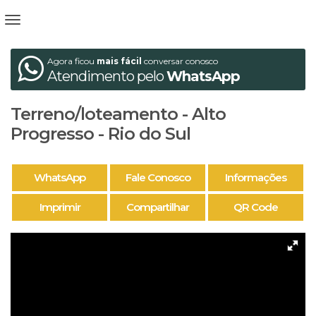
Agora ficou
mais fácil
conversar conosco
Atendimento pelo
WhatsApp
Terreno/loteamento - Alto
Progresso - Rio do Sul
WhatsApp
Fale Conosco
Informações
Imprimir
Compartilhar
QR Code