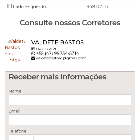
Lado Esquerdo:
948
.07
m
Consulte nossos Corretores
VALDETE BASTOS
CRECI
43452F
+55 (47) 99734-5714
valdetebastosd@gmail.com
Receber mais Informações
Nome:
Email:
Telefone: