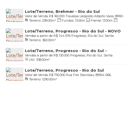
Lote/Terreno, Brehmer - Rio do Sul
Valor de Venda
R$
160.000
Travessa Leopoldo Alberto Vaiss, 89161-
Terreno:
299
.00
m²
,
Fundos:
13
.00
m
,
Frente:
13
.00
m
,
090, Bremer, Rio do Sul, Santa Catarina, Brasil
Lado Direito:
24
.50
m
,
Lado Esquerdo:
21
.50
m
Lote/Terreno, Progresso - Rio do Sul - NOVO
Vendas a partir de
R$
144.576
Progresso, Rio do Sul, Santa
MILENIO II
Terreno:
360
.00
m²
Catarina, Brasil
Lote/Terreno, Progresso - Rio do Sul -
Vendas a partir de
R$
130.000
Progresso, Rio do Sul, Santa
RONDINELLA
Útil:
338
.00
m²
Catarina, Brasil
Lote/Terreno, Progresso - Rio do Sul
Valor de Venda
R$
750.000
Rua Frei Stanislau, 89164-066,
Terreno:
1290
.00
m²
Progresso, Rio do Sul, Santa Catarina, Brasil