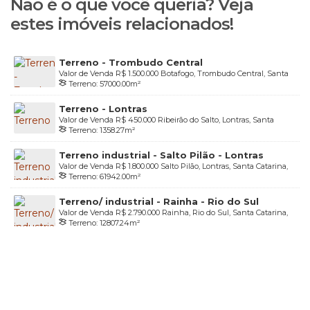
Não é o que você queria? Veja
estes imóveis relacionados!
Terreno - Trombudo Central
Valor de Venda
R$
1.500.000
Botafogo, Trombudo Central, Santa
Terreno:
57000
.00
m²
Catarina, Brasil
Terreno - Lontras
Valor de Venda
R$
450.000
Ribeirão do Salto, Lontras, Santa
Terreno:
1358
.27
m²
Catarina, Brasil
Terreno industrial - Salto Pilão - Lontras
Valor de Venda
R$
1.800.000
Salto Pilão, Lontras, Santa Catarina,
Terreno:
61942
.00
m²
Brasil
Terreno/ industrial - Rainha - Rio do Sul
Valor de Venda
R$
2.790.000
Rainha, Rio do Sul, Santa Catarina,
Terreno:
12807
.24
m²
Brasil