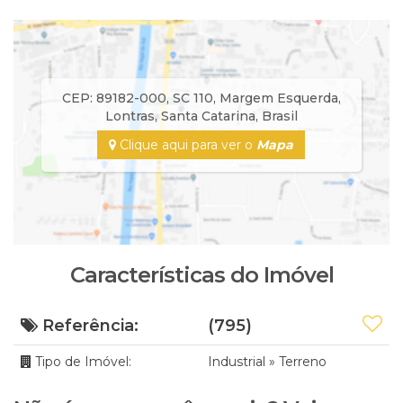
CEP: 89182-000
,
SC 110
,
Margem Esquerda
,
Lontras
,
Santa Catarina
,
Brasil
Clique aqui para ver o
Mapa
Características do Imóvel
Referência:
(795)
Tipo de Imóvel:
Industrial
»
Terreno