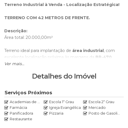
Terreno Industrial à Venda - Localização Estratégica!
TERRENO COM 42 METROS DE FRENTE.
Descrição:
Área total: 20.000,00m²
Terreno ideal para implantação de
área industrial
, com
excelente localização próxima às margens da
BR-470
,
proporcionando fácil acesso a importantes polos logísticos e
Ver mais...
rodovias federais. Além disso, está próximo ao
aeroporto.
Detalhes do Imóvel
Vantagens:
✔
Localização privilegiada
com ótima infraestrutura viária
Serviços Próximos
✔
Terreno irregular:
necessita fazer algumas melhorias
Academias de ginástica
Escola 1º Grau
Escola 2º Grau
✔
Grande potencial de valorização
Farmácia
Igreja Evangélica
Mercado
Panificadora
Pizzaria
Posto de Gasolina
Perfeito para:
Restaurante
Galpões logísticos