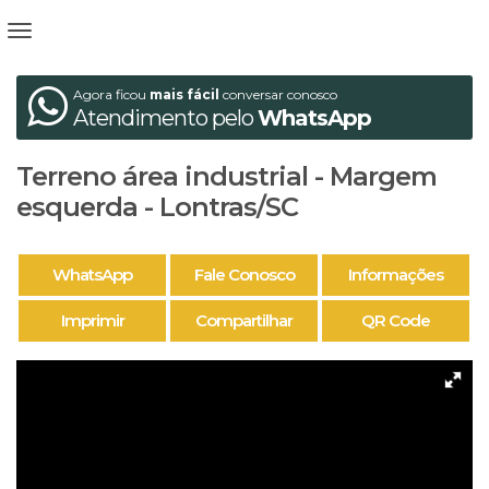
Agora ficou
mais fácil
conversar conosco
Atendimento pelo
WhatsApp
Terreno área industrial - Margem
esquerda - Lontras/SC
WhatsApp
Fale Conosco
Informações
Imprimir
Compartilhar
QR Code