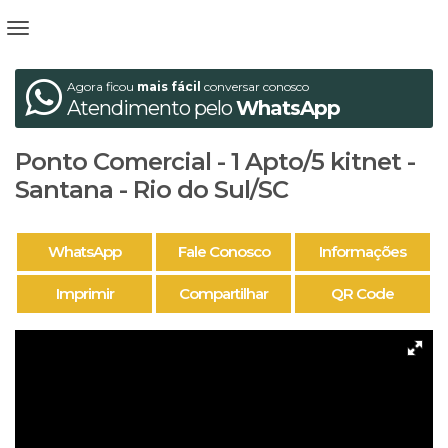
Agora ficou
mais fácil
conversar conosco
Atendimento pelo
WhatsApp
Ponto Comercial - 1 Apto/5 kitnet -
Santana - Rio do Sul/SC
WhatsApp
Fale Conosco
Informações
Imprimir
Compartilhar
QR Code