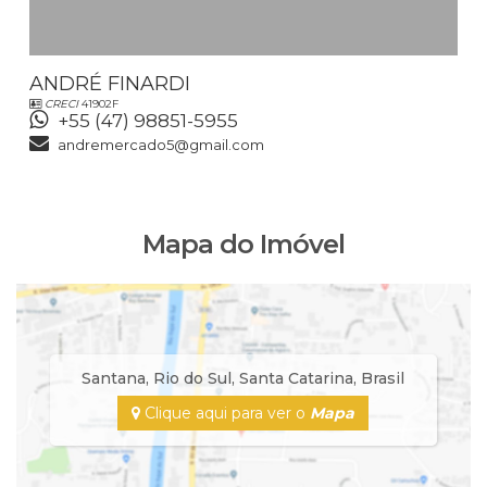
ANDRÉ FINARDI
CRECI
41902F
+55 (47) 98851-5955
andremercado5@gmail.com
Mapa do Imóvel
Santana
,
Rio do Sul
,
Santa Catarina
,
Brasil
Clique aqui para ver o
Mapa