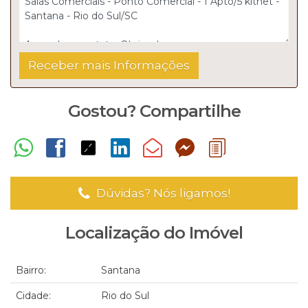
Valdete Bastos - CRECI/SC43452F
Contato: (47) 99734-5714
www.jairimobiliaria.com.br
Gostou? Compartilhe
Dúvidas? Nós ligamos!
Localização do Imóvel
Bairro:
Santana
Cidade:
Rio do Sul