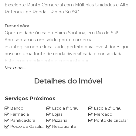
Excelente Ponto Comercial com Múltiplas Unidades e Alto
Potencial de Renda - Rio do Sul/SC
Descrição:
Oportunidade única no Bairro Santana, em Rio do Sul!
Apresentamos um sólido ponto comercial
estrategicamente localizado, perfeito para investidores que
buscam uma fonte de renda diversificada e consolidada.
Este empreendimento é composto por:
Ver mais...
1 Apartamento Espaçoso:
Com 80m², ideal para
locação residencial.
Detalhes do Imóvel
2 Salas Comerciais:
Ambientes versáteis para
escritórios ou comércio.
5 Kitnets:
Unidades que possuem alta demanda no
Serviços Próximos
mercado para locação de curta ou longa temporada.
Banco
Escola 1º Grau
Escola 2º Grau
Diferenciais do Imóvel:
Farmácia
Lojas
Mercado
Área Total do Terreno:
492,00 m² - Um terreno
Panificadora
Pizzaria
Ponto de circular
generoso com excelente potencial de expansão vertical
Posto de Gasolina
Restaurante
ou aproveitamento do espaço.