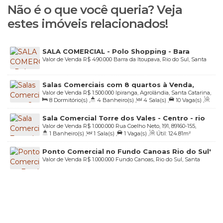
Não é o que você queria? Veja
estes imóveis relacionados!
SALA COMERCIAL - Polo Shopping - Bara
Valor de Venda
R$
490.000
Barra da Itoupava, Rio do Sul, Santa
Itoupava - Rio do Sul - SC
Catarina, Brasil
Salas Comerciais com 8 quartos à Venda,
Valor de Venda
R$
1.500.000
Ipiranga, Agrolândia, Santa Catarina,
Ipiranga - Agrolândia
8
Dormitório(s)
,
4
Banheiro(s)
,
4
Sala(s)
,
10
Vaga(s)
,
Brasil
Útil:
500
.00
m²
,
Terreno:
1200
.00
m²
Sala Comercial Torre dos Vales - Centro - rio
Valor de Venda
R$
1.000.000
Rua Coelho Neto, 191, 89160-155,
do Sul/SC
1
Banheiro(s)
,
1
Sala(s)
,
1
Vaga(s)
,
Útil:
124
.81
m²
Centro, Rio do Sul, Santa Catarina, Brasil
Ponto Comercial no Fundo Canoas Rio do Sul'
Valor de Venda
R$
1.000.000
Fundo Canoas, Rio do Sul, Santa
Catarina, Brasil