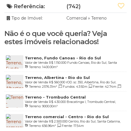
Referência:
(742)
Tipo de Imóvel:
Comercial
»
Terreno
Não é o que você queria? Veja
estes imóveis relacionados!
Terreno, Fundo Canoas - Rio do Sul
Valor de Venda
R$
1.150.000
Fundo Canoas, Rio do Sul, Santa
Terreno:
1400
.00
m²
Catarina, Brasil
Terreno, Albertina - Rio do Sul
Valor de Venda
R$
560.000
rOD. sc 350, Albertina, Rio do Sul,
Terreno:
2576
.31
m²
,
Fundos:
43
.92
m
,
Frente:
42
.74
m
,
Santa Catarina, Brasil
Lado Direito:
110
.24
m
,
Lado Esquerdo:
87
.06
m
Terreno - Trombudo Central
Valor de Venda
R$
430.000
Bracatinga I, Trombudo Central,
Terreno:
9000
.00
m²
Santa Catarina, Brasil
Terreno comercial - Centro - Rio do Sul
Valor de Venda
R$
2.500.000
Centro, Rio do Sul, Santa Catarina,
Terreno:
656
.96
m²
,
Frente:
17
.54
m
Brasil