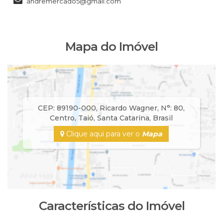
andremercado5@gmail.com
Mapa do Imóvel
CEP: 89190-000
,
Ricardo Wagner
,
N°:
80
,
Centro
,
Taió
,
Santa Catarina
,
Brasil
Clique aqui para ver o
Mapa
Características do Imóvel