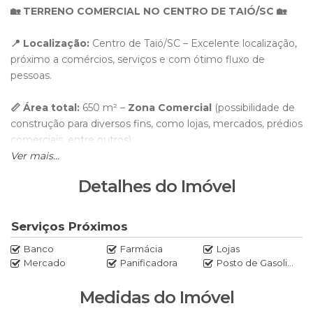
🏡 TERRENO COMERCIAL NO CENTRO DE TAIÓ/SC 🏡
📍 Localização:
Centro de Taió/SC – Excelente localização,
próximo a comércios, serviços e com ótimo fluxo de
pessoas.
📏 Área total:
650 m² –
Zona Comercial
(possibilidade de
construção para diversos fins, como lojas, mercados, prédios
comerciais, entre outros).
Ver mais...
💡 Ótima oportunidade para investimento!
Terreno em
Detalhes do Imóvel
região valorizada, com alto potencial de valorização e
visibilidade.
Serviços Próximos
Destaques:
✅ Localização privilegiada ✅ 650 m² comercial
Banco
Farmácia
Lojas
✅ Ótimo para investimento ✅ Aceita propostas
Mercado
Panificadora
Posto de Gasolina
💰 Valor:
1.500.000,00
Medidas do Imóvel