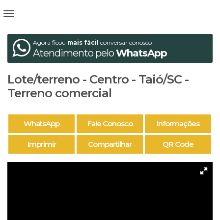
Agora ficou
mais fácil
conversar conosco
Atendimento pelo
WhatsApp
Lote/terreno - Centro - Taió/SC -
Terreno comercial
WhatsApp
Fale Conosco
Informações
Imprimir
Compartilhar
QR Code