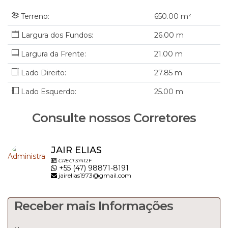
📞 Interessados podem entrar em contato via
WhatsApp ou ligação para:
(47) 3300-1861
Terreno:
650
.00
m²
26
.00
m
JAIR Imobiliária Ltda - CRECI/SC 6395J
WhatsApp 47-98871-8191
Largura da Frente:
21
.00
m
Garanta já esse excelente terreno no coração de Taió/SC!
Lado Direito:
27
.85
m
Lado Esquerdo:
25
.00
m
Consulte nossos Corretores
#Venda #TerrenoTaió #Comercial #Investimento
#SantaCatarina
JAIR ELIAS
CRECI
37412F
+55 (47) 98871-8191
jairelias1973@gmail.com
Receber mais Informações