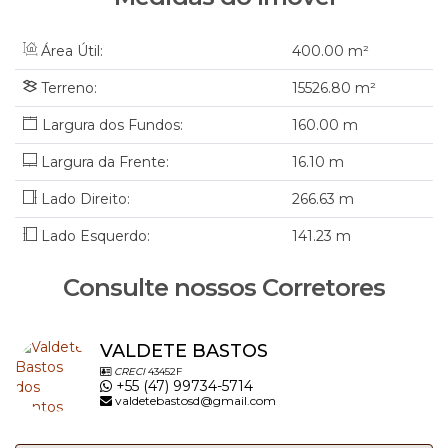
Área Útil:
400
.00
m²
Terreno:
15526
.80
m²
160
.00
m
Largura da Frente:
16
.10
m
Lado Direito:
266
.63
m
Lado Esquerdo:
141
.23
m
Consulte nossos Corretores
VALDETE BASTOS
CRECI
43452F
+55 (47) 99734-5714
valdetebastosd@gmail.com