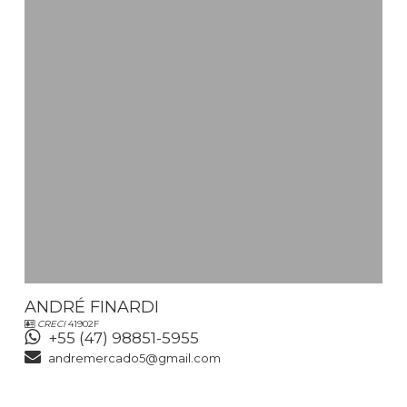
ANDRÉ FINARDI
CRECI
41902F
+55 (47) 98851-5955
andremercado5@gmail.com