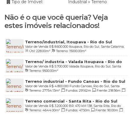
Tipo de Imóvel:
Industrial
»
Terreno
Não é o que você queria? Veja
estes imóveis relacionados!
Terreno/industrial, Itoupava - Rio do Sul
Valor de Venda
R$
8.600.000
Itoupava, Rio do Sul, Santa Catarina,
Útil:
228
.00
m²
,
Terreno:
15000
.00
m²
Brasil
Terreno/ industria - Valada Itoupava - Rio do
Valor de Venda
R$
5.700.000
Valada Itoupava, Rio do Sul, Santa
Sul
Terreno:
9500
.00
m²
Catarina, Brasil
Terreno industrial - Fundo Canoas - Rio do Sul
Valor de Venda
R$
4.800.000
Fundo Canoas, Rio do Sul, Santa
Terreno:
27754
.13
m²
,
Fundos:
291
.62
m
,
Frente:
218
.56
m
,
Catarina, Brasil
Lado Direito:
89
.21
m
,
Lado Esquerdo:
202
.71
m
Terreno comercial - Santa Rita - Rio do Sul
Valor de Venda
R$
3.200.000
BR 470 kM 138, Santa Rita, Rio do
Terreno:
4644
.00
m²
,
Fundos:
47
.50
m
,
Frente:
90
.00
m
,
Sul, Santa Catarina, Brasil
Lado Direito:
121
.00
m
,
Lado Esquerdo:
83
.60
m