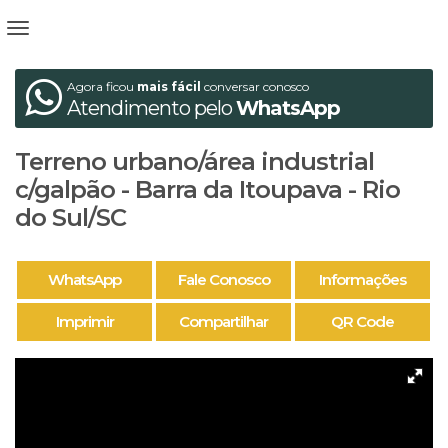
Agora ficou
mais fácil
conversar conosco
Atendimento pelo
WhatsApp
Terreno urbano/área industrial
c/galpão - Barra da Itoupava - Rio
do Sul/SC
WhatsApp
Fale Conosco
Informações
Imprimir
Compartilhar
QR Code