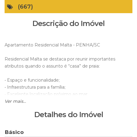
(667)
Descrição do Imóvel
Apartamento Residencial Malta - PENHA/SC
Residencial Malta se destaca por reunir importantes
atributos quando o assunto é “casa” de praia:
• Espaço e funcionalidade;
• Infraestrutura para a família;
• Excelente localização próximo ao mar.
Ver mais...
Prepare-se para curtir férias a qualquer momento no
Detalhes do Imóvel
conforto do seu próprio lar e viver o estilo de vida litorâneo
que sempre desejou.
Básico
Apto com 109,00m² sendo: