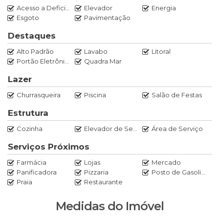
Acesso a Deficientes
Elevador
Energia
1 suíte;
Esgoto
Pavimentação
2 demi-suítes;
lavabo;
Destaques
sala de estar/cozinha;
Alto Padrão
Lavabo
Litoral
sacada com churrasqueira;
Portão Eletrônico
Quadra Mar
2 vagas de garagem (garagem gaveta).
Lazer
LAZER PARA A FAMÍLIA para os dias off da areia:
Churrasqueira
Piscina
Salão de Festas
Piscina
Estrutura
Espaço Fitness
Cozinha
Elevador de Serviço
Área de Serviço
Brinquedoteca
Salão de Festas
Serviços Próximos
Lounge externo
Farmácia
Lojas
Mercado
Panificadora
Pizzaria
Posto de Gasolina
PENHA - Praia da Armação.
Praia
Restaurante
Localizada no litoral norte catarinense, Penha se destaca
Medidas do Imóvel
por seu alto crescimento econômico e elevado potencial