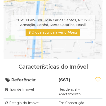
CEP: 88385-000
,
Rua Carlos Santos
,
N°:
179
,
Armação
,
Penha
,
Santa Catarina
,
Brasil
Clique aqui para ver o
Mapa
Características do Imóvel
Referência:
(667)
Tipo de Imóvel:
Residencial
»
Apartamento
Estágio do Imóvel:
Em Construção