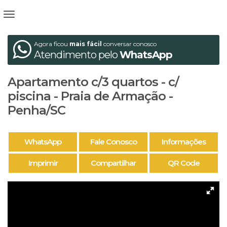
Agora ficou
mais fácil
conversar conosco
Atendimento pelo
WhatsApp
Apartamento c/3 quartos - c/
piscina - Praia de Armação -
Penha/SC
WhatsApp
Fale Conosco
Informações
Imprimir
Compartilhar
QR Code