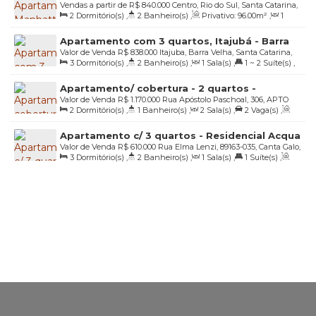
Vendas a partir de
R$
840.000
Centro, Rio do Sul, Santa Catarina,
2
Dormitório(s)
,
2
Banheiro(s)
,
Privativo:
96
.00
m²
,
1
Brasil
Sala(s)
,
1
Suíte(s)
,
1
Vaga(s)
,
Útil:
98
.00
m²
Apartamento com 3 quartos, Itajubá - Barra
Valor de Venda
R$
838.000
Itajuba, Barra Velha, Santa Catarina,
Velha
3
Dormitório(s)
,
2
Banheiro(s)
,
1
Sala(s)
,
1 ~ 2
Suíte(s)
,
Brasil
1
Vaga(s)
,
Útil:
111
.00
m²
Apartamento/ cobertura - 2 quartos -
Valor de Venda
R$
1.170.000
Rua Apóstolo Paschoal, 306, APTO
Canasvieiras - Florianópolis/SC
2
Dormitório(s)
,
1
Banheiro(s)
,
2
Sala(s)
,
2
Vaga(s)
,
303, 88054-100, Canasvieiras, Florianópolis, Santa Catarina, Brasil
Útil:
116
.58
m²
Apartamento c/ 3 quartos - Residencial Acqua
Valor de Venda
R$
610.000
Rua Elma Lenzi, 89163-035, Canta Galo,
Bella - Bairro Canta Galo - Rio do Sul/SC
3
Dormitório(s)
,
2
Banheiro(s)
,
1
Sala(s)
,
1
Suíte(s)
,
Rio do Sul, Santa Catarina, Brasil
Total:
134
.70
m²
,
2
Vaga(s)
,
Útil:
119
.52
m²