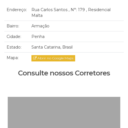
WhatsApp 47 98851-5955
Endereço:
Rua Carlos Santos
,
N°:
179
,
Residencial
Malta
Valdete Bastos CRECI/SC 43452F
WhatsApp 47 99734-5714
Bairro:
Armação
www.jairimobiliaria.com.br
Cidade:
Penha
Estado:
Santa Catarina, Brasil
Mapa:
Abrir no Google Maps
Consulte nossos Corretores