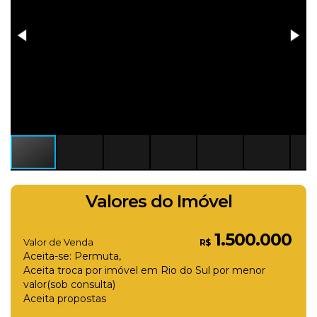
Valores do Imóvel
1.500.000
Valor de Venda
R$
Aceita-se: Permuta,
Aceita troca por imóvel em Rio do Sul por menor
valor(sob consulta)
Aceita propostas