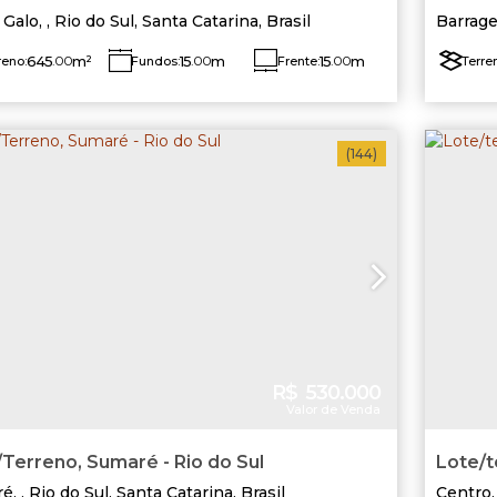
 Galo
,
Rio do Sul
,
Santa Catarina
,
Brasil
Barrag
645
.00
m²
15
.00
m
15
.00
m
reno:
Fundos:
Frente:
Terre
Lado Direito:
Lado Esquerdo:
Lado 
44
.00
m
42
.00
m
(144)
R$
530.000
Valor de Venda
Terreno, Sumaré - Rio do Sul
Lote/t
ré
,
Rio do Sul
,
Santa Catarina
,
Brasil
Centro