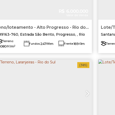
R$
6.000.000
Valor de Venda
teamento - Alto Progresso - Rio do
Lote/T
89163-760
,
Estrada São Bento
,
Progresso
,
Rio
Santan
l
,
Santa Catarina
,
Brasil
Terreno:
247
.88
m
169
.61
m
Fundos:
Frente:
Terren
3080
.80
m²
Lado Direito:
Lado Esquerdo:
780
.37
m
948
.07
m
(385)