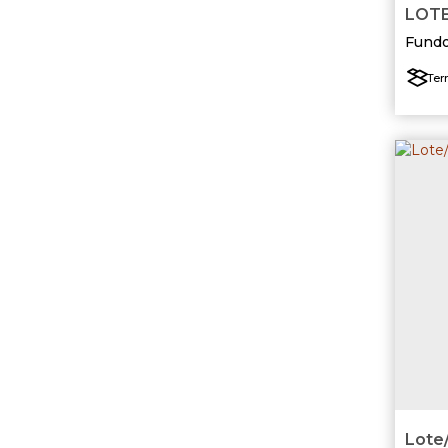
LOTE
SUL
Fundo
Ter
Lote/