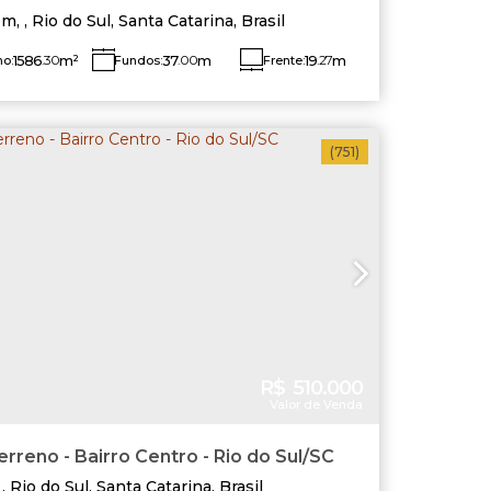
em
,
Rio do Sul
,
Santa Catarina
,
Brasil
1586
.30
m²
37
.00
m
19
.27
m
no:
Fundos:
Frente:
Lado Esquerdo:
51
.31
m
Direito:
14
.13
m
(751)
R$
510.000
Valor de Venda
erreno - Bairro Centro - Rio do Sul/SC
,
Rio do Sul
,
Santa Catarina
,
Brasil