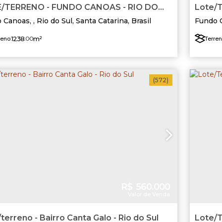
/TERRENO - FUNDO CANOAS - RIO DO
Lote/T
 Canoas
,
Rio do Sul
,
Santa Catarina
,
Brasil
Fundo 
1238
.00
m²
reno:
Terren
(572)
R$
560.000
Valor de Venda
terreno - Bairro Canta Galo - Rio do Sul
Lote/T