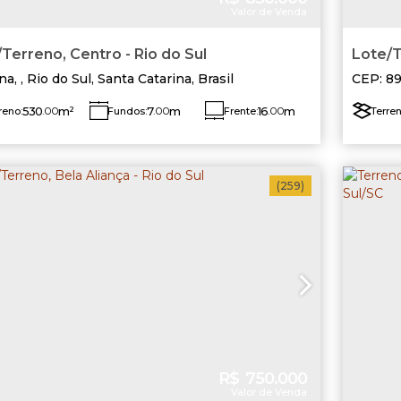
Valor de Venda
Terreno, Centro - Rio do Sul
Lote/T
na
,
Rio do Sul
,
Santa Catarina
,
Brasil
CEP: 8
do Sul
,
530
.00
m²
7
.00
m
16
.00
m
reno:
Fundos:
Frente:
Terren
Lado Direito:
Lado Esquerdo:
20
.00
m
20
.00
m
(259)
R$
750.000
Valor de Venda