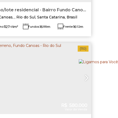
o/lote residencial - Bairro Fundo Canoas
do Sul/SC
Canoas
,
Rio do Sul
,
Santa Catarina
,
Brasil
1127
.46
m²
16
.88
m
16
.92
m
no:
Fundos:
Frente:
do Direito:
Lado Esquerdo:
8
.01
m
65
.82
m
(110)
R$
580.000
Valor de Venda