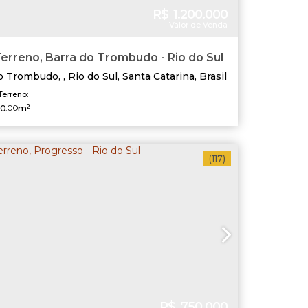
R$
1.200.000
Valor de Venda
erreno, Barra do Trombudo - Rio do Sul
do Trombudo
,
Rio do Sul
,
Santa Catarina
,
Brasil
Terreno:
0
.00
m²
(117)
R$
750.000