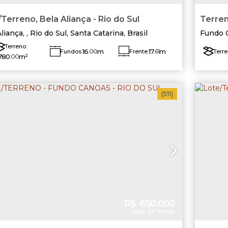
Terreno, Bela Aliança - Rio do Sul
Terren
- Rio 
Aliança
,
Rio do Sul
,
Santa Catarina
,
Brasil
Fundo 
Terreno:
16
.00
m
17
.61
m
Fundos:
Frente:
Terre
780
.00
m²
Lado Direito:
Lado Esquerdo:
La
44
.40
m
36
.93
m
6
(511)
R$
650.000
Valor de Venda