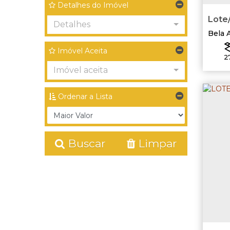
Detalhes do Imóvel
Lote/
Detalhes
Bela 
Imóvel Aceita
2
Imóvel aceita
Ordenar a Lista
Buscar
Limpar