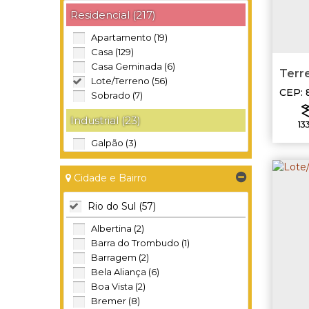
Residencial (217)
Apartamento (19)
Casa (129)
Casa Geminada (6)
Terreno/lo
Lote/Terreno (56)
Sul
CEP: 
Sobrado (7)
do Su
Industrial (23)
13
Galpão (3)
Garagem (1)
Terreno (19)
Cidade e Bairro
Rural (19)
Rio do Sul (57)
Sítio (11)
Albertina (2)
Terreno (8)
Barra do Trombudo (1)
Barragem (2)
Comercial (17)
Bela Aliança (6)
Prédio (3)
Boa Vista (2)
Salas Comerciais (6)
Bremer (8)