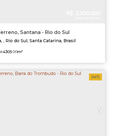
R$
2.300.000
Valor de Venda
erreno, Santana - Rio do Sul
a
,
Rio do Sul
,
Santa Catarina
,
Brasil
4305
.00
m²
o:
(147)