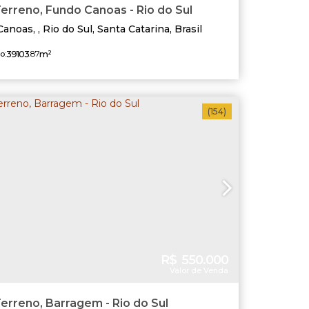
erreno, Fundo Canoas - Rio do Sul
Canoas
,
Rio do Sul
,
Santa Catarina
,
Brasil
39103
.87
m²
o:
(154)
R$
550.000
Valor de Venda
erreno, Barragem - Rio do Sul