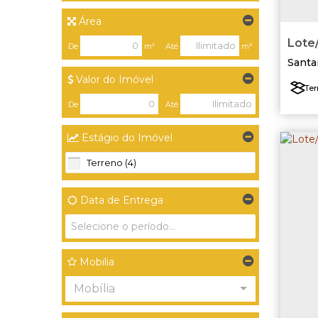
Área
Lote/
De
m²
Até
m²
Santa
Valor do Imóvel
Ter
De
Até
Estágio do Imóvel
Terreno (4)
Data de Entrega
Mobilia
Mobília