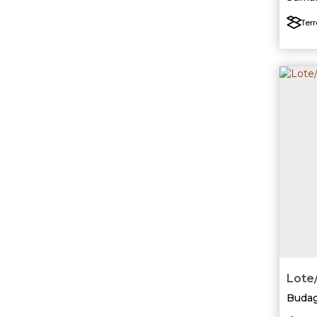
Terr
Lote/
Buda