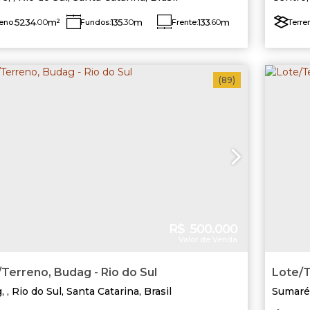
5234
.00
m²
135
.30
m
133
.60
m
eno:
Fundos:
Frente:
Terre
Lado Direito:
Lado Esquerdo:
La
40
.00
m
37
.89
m
4
(89)
R$
500.000
Valor de Venda
Terreno, Budag - Rio do Sul
Lote/T
g
,
Rio do Sul
,
Santa Catarina
,
Brasil
Sumaré