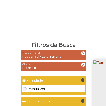
Filtros da Busca
Tipo de Imóvel:
Residencial » Lote/Terreno
Cidade:
Rio do Sul
Finalidade
Venda (56)
Tipo do Imóvel