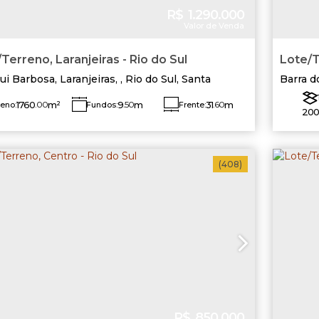
R$
1.290.000
Valor de Venda
Terreno, Laranjeiras - Rio do Sul
Lote/T
ui Barbosa
,
Laranjeiras
,
Rio do Sul
,
Santa
Barra 
ina
,
Brasil
1760
.00
m²
9
.50
m
31
.60
m
reno:
Fundos:
Frente:
200
Lado Direito:
Lado Esquerdo:
57
.50
m
69
.00
m
(408)
R$
850.000