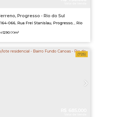
Valor de Venda
erreno, Progresso - Rio do Sul
9164-066
,
Rua Frei Stanislau
,
Progresso
,
Rio
Santa Catarina
,
Brasil
1290
.00
m²
o:
(725)
R$
685.000
Valor de Venda