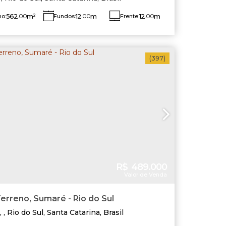
562
.00
m²
12
.00
m
12
.00
m
no:
Fundos:
Frente:
do Direito:
Lado Esquerdo:
7
.00
m
47
.00
m
(397)
R$
489.000
Valor de Venda
erreno, Sumaré - Rio do Sul
,
Rio do Sul
,
Santa Catarina
,
Brasil