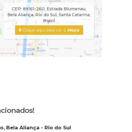
CEP: 89161-260
,
Estrada Blumenau
,
Bela Aliança
,
Rio do Sul
,
Santa Catarina
,
Brasil
Clique aqui para ver o
Mapa
acionados!
, Bela Aliança - Rio do Sul