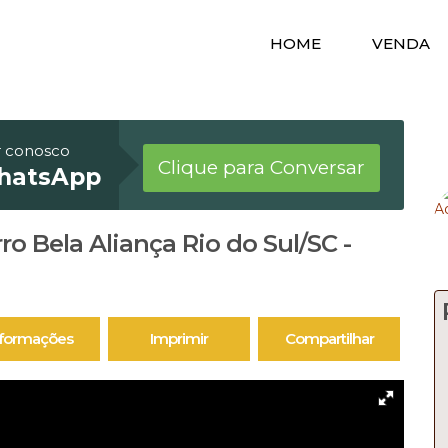
HOME
VENDA
r conosco
Clique para Conversar
hatsApp
rro Bela Aliança Rio do Sul/SC -
nformações
Imprimir
Compartilhar