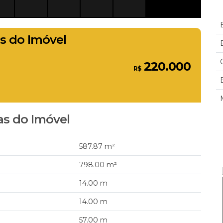
s do Imóvel
220.000
R$
s do Imóvel
587
.87
m²
798
.00
m²
14
.00
m
14
.00
m
57
.00
m