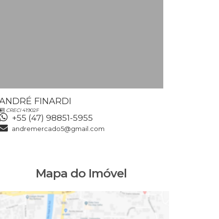
ANDRÉ FINARDI
VALDETE
CRECI
41902F
CRECI
43452F
+55 (47) 98851-5955
+55 (47
andremercado5@gmail.com
valdeteb
Mapa do Imóvel