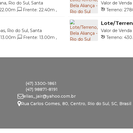
na, Rio do Sul, Santa
Valor de Venda
Catarina, Brasil
22
.00
m
,
Frente:
22
.40
m
,
Terreno:
278
Esquerdo:
44
.01
m
Lado Direito:
Lote/Terreno
as, Rio do Sul, Santa
Valor de Venda
Catarina, Brasil
13
.00
m
,
Frente:
13
.00
m
,
Terreno:
430
Esquerdo:
29
.00
m
(47) 3300-1861
(47) 98871-8191
elias_jair@yahoo.com.br
Rua Carlos Gomes
,
80
,
Centro
,
Rio do Sul
,
SC
,
Brasil