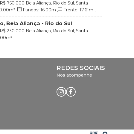
R$
750.000
Bela Aliança, Rio do Sul, Santa
0
.00
m²
,
Fundos:
16
.00
m
,
Frente:
17
.61
m
,
44
.40
m
,
Lado Esquerdo:
36
.93
m
, Bela Aliança - Rio do Sul
R$
230.000
Bela Aliança, Rio do Sul, Santa
.00
m²
REDES SOCIAIS
Nos acompanhe