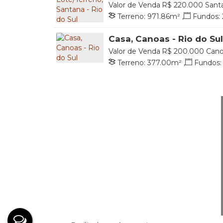
Valor de Venda
R$
220.000
Santa
Catarina, Brasil
Terreno:
971
.86
m²
,
Fundos:
Lado Direito:
46
.17
m
,
Lado 
Casa, Canoas - Rio do Sul
Valor de Venda
R$
200.000
Cano
Catarina, Brasil
Terreno:
377
.00
m²
,
Fundos:
Lado Direito:
29
.00
m
,
Lado 