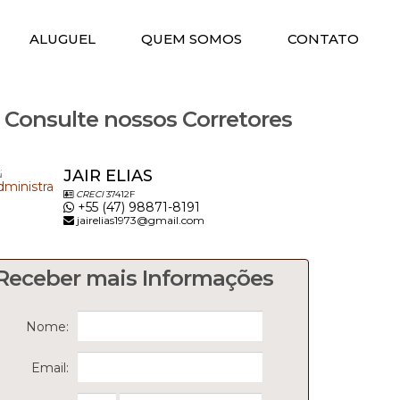
ALUGUEL
QUEM SOMOS
CONTATO
Consulte nossos Corretores
JAIR ELIAS
CRECI
37412F
+55 (47) 98871-8191
jairelias1973@gmail.com
Receber mais Informações
Nome:
Email: