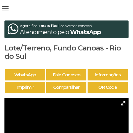
Agora ficou
mais fácil
conversar conosco
Atendimento pelo
WhatsApp
Lote/Terreno, Fundo Canoas - Rio
do Sul
WhatsApp
Fale Conosco
Informações
Imprimir
Compartilhar
QR Code