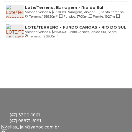
Lado Direito:
40
.00
m
,
Lado Esquerdo:
37
.89
m
Lote/Terreno, Barragem - Rio do Sul
Valor de Venda
R$
550.000
Barragem, Rio do Sul, Santa Catarina,
Terreno:
1586
.30
m²
,
Fundos:
37
.00
m
,
Frente:
19
.27
m
,
Brasil
Lado Direito:
51
.31
m
,
Lado Esquerdo:
14
.13
m
LOTE/TERRENO - FUNDO CANOAS - RIO DO SUL
Valor de Venda
R$
650.000
Fundo Canoas, Rio do Sul, Santa
Terreno:
1238
.00
m²
Catarina, Brasil
(47) 3300-1861
(47) 98871-8191
elias_jair@yahoo.com.br