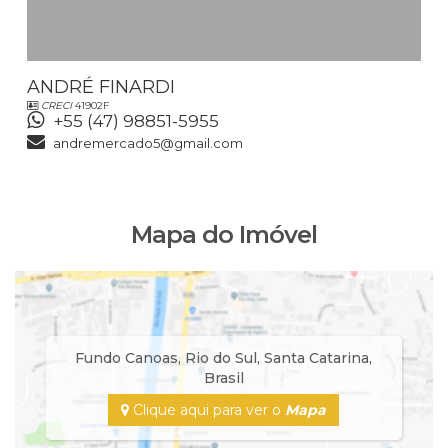
ANDRÉ FINARDI
CRECI
41902F
+55 (47) 98851-5955
andremercado5@gmail.com
Mapa do Imóvel
Fundo Canoas
,
Rio do Sul
,
Santa Catarina
,
Brasil
Clique aqui para ver o
Mapa