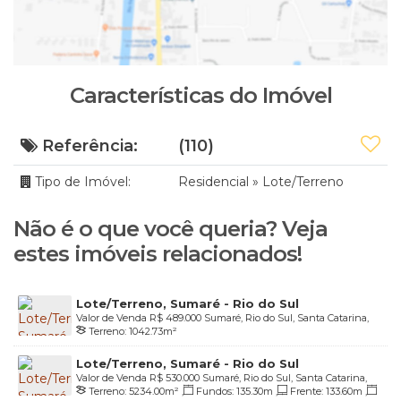
Características do Imóvel
Referência:
(110)
Tipo de Imóvel:
Residencial
»
Lote/Terreno
Não é o que você queria? Veja
estes imóveis relacionados!
Lote/Terreno, Sumaré - Rio do Sul
Valor de Venda
R$
489.000
Sumaré, Rio do Sul, Santa Catarina,
Terreno:
1042
.73
m²
Brasil
Lote/Terreno, Sumaré - Rio do Sul
Valor de Venda
R$
530.000
Sumaré, Rio do Sul, Santa Catarina,
Terreno:
5234
.00
m²
,
Fundos:
135
.30
m
,
Frente:
133
.60
m
,
Brasil