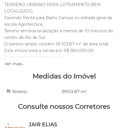
TERRENO URBANO PARA LOTEAMENTO BEM
LOCALIZADO.
Fazendo frente para Bairro Canoas ou estrada geral da
escola Agrotecnica.
Terreno em boa localização à menos de 10 minutos do
centro de Rio do Sul.
O terreno amplo contém 39.103,87 m² de área total.
Este imóvel está a venda por R$ 580.000,00.
Aceita imóvel de menor valor.
Gostou agende sua visita pelo WhatsApp 47 988718191
Ver mais...
Medidas do Imóvel
Terreno:
39103
.87
m²
Consulte nossos Corretores
JAIR ELIAS