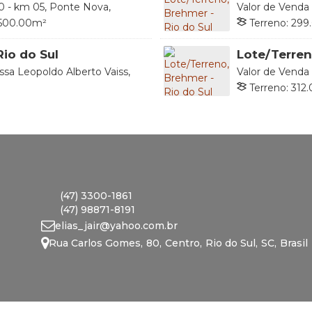
0 - km 05, Ponte Nova,
Valor de Venda
Santa Catarina, Brasil
89161-090, Brem
500
.00
m²
Terreno:
299
Lado Direito:
Rio do Sul
Lote/Terren
ssa Leopoldo Alberto Vaiss,
Valor de Venda
nta Catarina, Brasil
Catarina, Brasil
Terreno:
312
.
Lado Direito:
(47) 3300-1861
(47) 98871-8191
elias_jair@yahoo.com.br
Rua Carlos Gomes
,
80
,
Centro
,
Rio do Sul
,
SC
,
Brasil