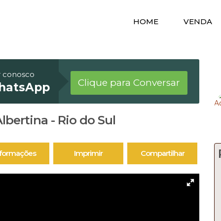
HOME
VENDA
r conosco
Clique para Conversar
hatsApp
lbertina - Rio do Sul
nformações
Imprimir
Compartilhar