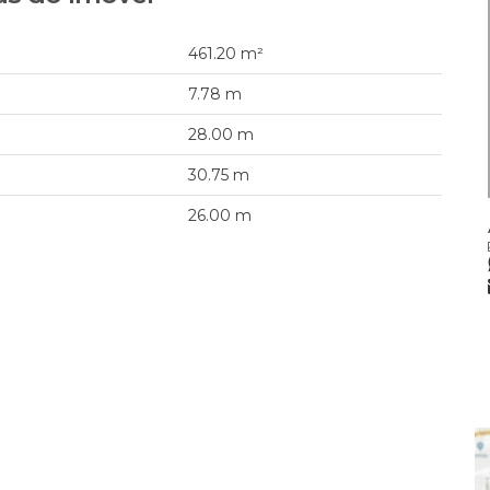
461
.20
m²
7
.78
m
28
.00
m
30
.75
m
26
.00
m
JAIR ELIAS
CRECI
37412F
+55 (47) 98871-8191
jairelias1973@gmail.com