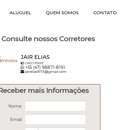
ALUGUEL
QUEM SOMOS
CONTATO
Consulte nossos Corretores
JAIR ELIAS
CRECI
37412F
+55 (47) 98871-8191
jairelias1973@gmail.com
Receber mais Informações
Nome:
Email: