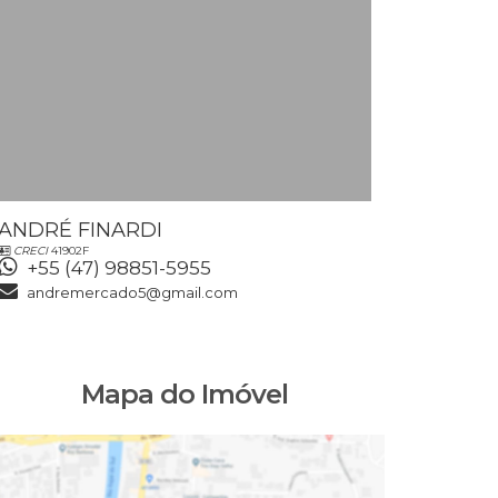
ANDRÉ FINARDI
VALDETE
CRECI
41902F
CRECI
43452F
+55 (47) 98851-5955
+55 (47
andremercado5@gmail.com
valdeteb
Mapa do Imóvel