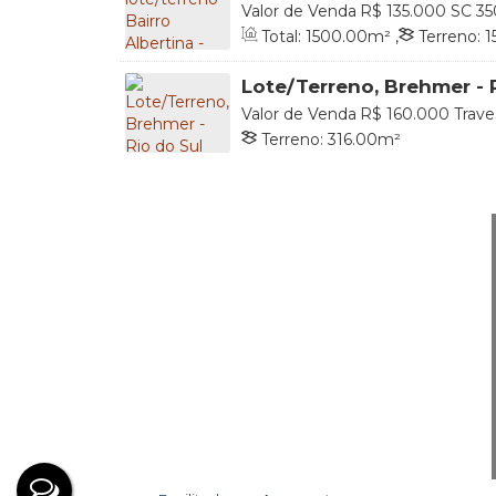
Valor de Venda
R$
135.000
SC 35
89160-000, Albertina, Rio do Sul, 
Total:
1500
.00
m²
,
Terreno:
1
Lote/Terreno, Brehmer - 
Valor de Venda
R$
160.000
Trave
89161-090, Bremer, Rio do Sul, Sa
Terreno:
316
.00
m²