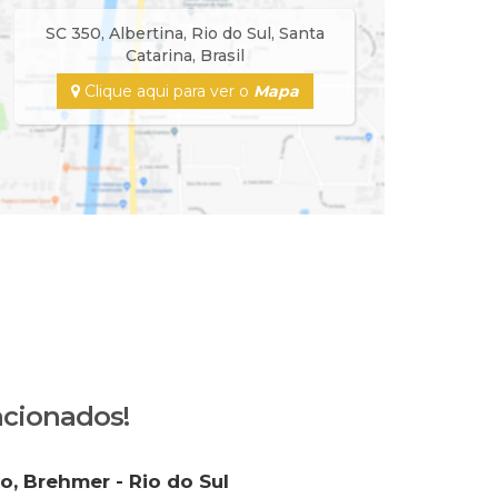
SC 350
,
Albertina
,
Rio do Sul
,
Santa
Catarina
,
Brasil
Clique aqui para ver o
Mapa
acionados!
o, Brehmer - Rio do Sul