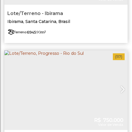
Lote/Terreno - Ibirama
Ibirama
,
Santa Catarina
,
Brasil
6945
.90
m²
Terreno:
(117)
R$
750.000
Valor de Venda