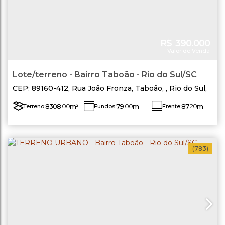
R$
390.000
Valor de Venda
Lote/terreno - Bairro Taboão - Rio do Sul/SC
CEP: 89160-412
,
Rua João Fronza
,
Taboão
,
Rio do Sul
,
Santa Catarina
,
Brasil
8308
.00
m²
79
.00
m
87
.20
m
Terreno:
Fundos:
Frente:
Lado Esquerdo:
99
.10
m
Lado Direito:
119
.00
m
(783)