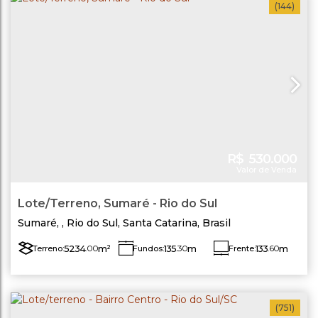
(144)
R$
530.000
Valor de Venda
Lote/Terreno, Sumaré - Rio do Sul
Sumaré
,
Rio do Sul
,
Santa Catarina
,
Brasil
5234
.00
m²
135
.30
m
133
.60
m
Terreno:
Fundos:
Frente:
Lado Direito:
Lado Esquerdo:
40
.00
m
37
.89
m
(751)