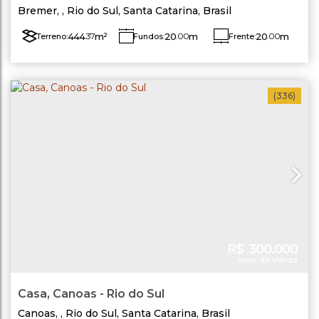
do Sul - Loteamento GRAN PARK DAS
Bremer
,
Rio do Sul
,
Santa Catarina
,
Brasil
ALIANÇAS
444
.37
m²
20
.00
m
20
.00
m
Terreno:
Fundos:
Frente:
Lado Esquerdo:
22
.22
m
Lado Direito:
22
.22
m
(336)
R$
300.000
Valor de Venda
Casa, Canoas - Rio do Sul
Canoas
,
Rio do Sul
,
Santa Catarina
,
Brasil