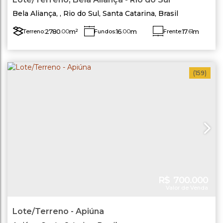
Bela Aliança
,
Rio do Sul
,
Santa Catarina
,
Brasil
2780
.00
m²
16
.00
m
17
.61
m
Terreno:
Fundos:
Frente:
Lado Direito:
Lado Esquerdo:
44
.40
m
36
.93
m
(159)
R$
700.000
Valor de Venda
Lote/Terreno - Apiúna