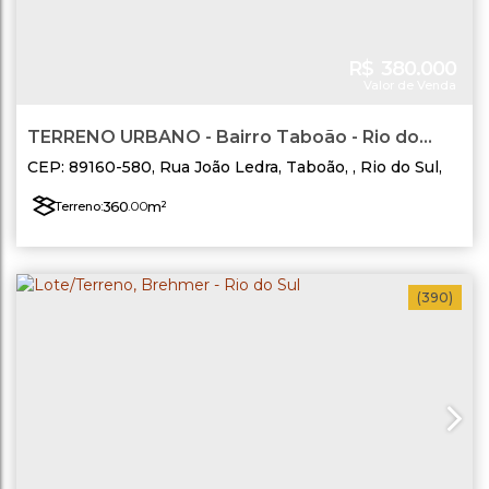
R$
380.000
Valor de Venda
TERRENO URBANO - Bairro Taboão - Rio do
Sul/SC
CEP: 89160-580
,
Rua João Ledra
,
Taboão
,
Rio do Sul
,
Santa Catarina
,
Brasil
360
.00
m²
Terreno:
(390)