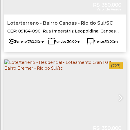
R$
350.000
Valor de Venda
Lote/terreno - Bairro Canoas - Rio do Sul/SC
CEP: 89164-090
,
Rua Imperatriz Leopoldina
,
Canoas
,
Rio do Sul
,
Santa Catarina
,
Brasil
780
.00
m²
30
.00
m
30
.00
m
Terreno:
Fundos:
Frente:
Lado Direito:
Lado Esquerdo:
26
.00
m
26
.00
m
(727)
R$
350.000