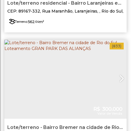
Lote/terreno residencial - Bairro Laranjeiras em
Rio do Sul/SC
CEP: 89167-332
,
Rua Maranhão
,
Laranjeiras
,
Rio do Sul
,
Santa Catarina
,
Brasil
562
.64
m²
Terreno:
(833)
R$
300.000
Valor de Venda
Lote/terreno - Bairro Bremer na cidade de Rio