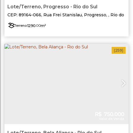
Lote/Terreno, Progresso - Rio do Sul
CEP: 89164-066
,
Rua Frei Stanislau
,
Progresso
,
Rio do
Sul
,
Santa Catarina
,
Brasil
1290
.00
m²
Terreno:
(259)
R$
750.000
Valor de Venda
Lote/Terreno, Bela Aliança - Rio do Sul