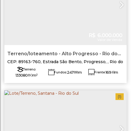
R$
6.000.000
Valor de Venda
Terreno/loteamento - Alto Progresso - Rio do
Sul
CEP: 89163-760
,
Estrada São Bento
,
Progresso
,
Rio do
Sul
,
Santa Catarina
,
Brasil
Terreno:
247
.88
m
169
.61
m
Fundos:
Frente:
133080
.80
m²
Lado Direito:
Lado Esquerdo:
780
.37
m
948
.07
m
(1)