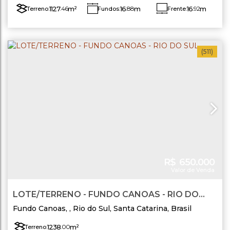
1127
.46
m²
16
.88
m
16
.92
m
Terreno:
Fundos:
Frente:
Lado Esquerdo:
68
.01
m
Lado Direito:
65
.82
m
(511)
R$
650.000
Valor de Venda
LOTE/TERRENO - FUNDO CANOAS - RIO DO
SUL
Fundo Canoas
,
Rio do Sul
,
Santa Catarina
,
Brasil
1238
.00
m²
Terreno: