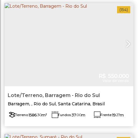
(154)
R$
550.000
Valor de Venda
Lote/Terreno, Barragem - Rio do Sul
Barragem
,
Rio do Sul
,
Santa Catarina
,
Brasil
1586
.30
m²
37
.00
m
19
.27
m
Terreno:
Fundos:
Frente:
Lado Esquerdo:
51
.31
m
Lado Direito:
14
.13
m