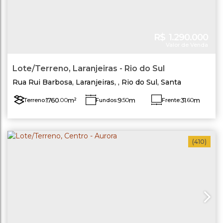
R$
1.290.000
Valor de Venda
Lote/Terreno, Laranjeiras - Rio do Sul
Rua Rui Barbosa
,
Laranjeiras
,
Rio do Sul
,
Santa
Catarina
,
Brasil
1760
.00
m²
9
.50
m
31
.60
m
Terreno:
Fundos:
Frente:
Lado Esquerdo:
57
.50
m
Lado Direito:
69
.00
m
(410)