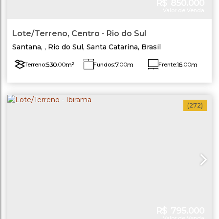
R$
850.000
Valor de Venda
Lote/Terreno, Centro - Rio do Sul
Santana
,
Rio do Sul
,
Santa Catarina
,
Brasil
530
.00
m²
7
.00
m
16
.00
m
Terreno:
Fundos:
Frente:
Lado Direito:
Lado Esquerdo:
20
.00
m
20
.00
m
(272)
R$
795.000
Valor de Venda