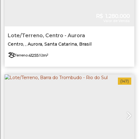
R$
1.280.000
Valor de Venda
Lote/Terreno, Centro - Aurora
Centro
,
Aurora
,
Santa Catarina
,
Brasil
41255
.92
m²
Terreno:
(147)