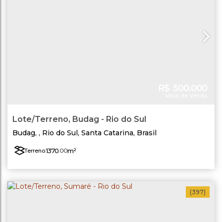
R$
500.000
Valor de Venda
Lote/Terreno, Budag - Rio do Sul
Budag
,
Rio do Sul
,
Santa Catarina
,
Brasil
1370
.00
m²
Terreno:
(397)