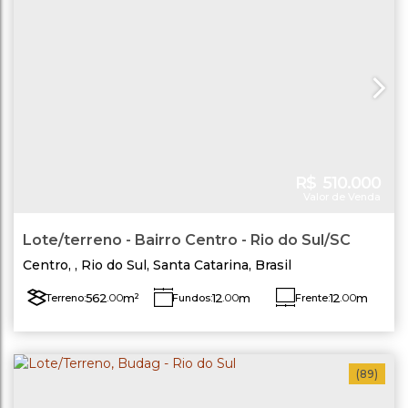
R$
510.000
Valor de Venda
Lote/terreno - Bairro Centro - Rio do Sul/SC
Centro
,
Rio do Sul
,
Santa Catarina
,
Brasil
562
.00
m²
12
.00
m
12
.00
m
Terreno:
Fundos:
Frente:
Lado Direito:
Lado Esquerdo:
47
.00
m
47
.00
m
(89)