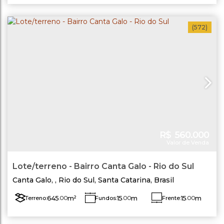
(572)
R$
560.000
Valor de Venda
Lote/terreno - Bairro Canta Galo - Rio do Sul
Canta Galo
,
Rio do Sul
,
Santa Catarina
,
Brasil
645
.00
m²
15
.00
m
15
.00
m
Terreno:
Fundos:
Frente:
Lado Direito:
Lado Esquerdo:
44
.00
m
42
.00
m