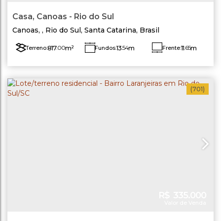
Casa, Canoas - Rio do Sul
Canoas
,
Rio do Sul
,
Santa Catarina
,
Brasil
817
.00
m²
13
.54
m
11
.65
m
Terreno:
Fundos:
Frente:
Lado Esquerdo:
73
.66
m
Lado Direito:
66
.60
m
(701)
R$
335.000
Valor de Venda