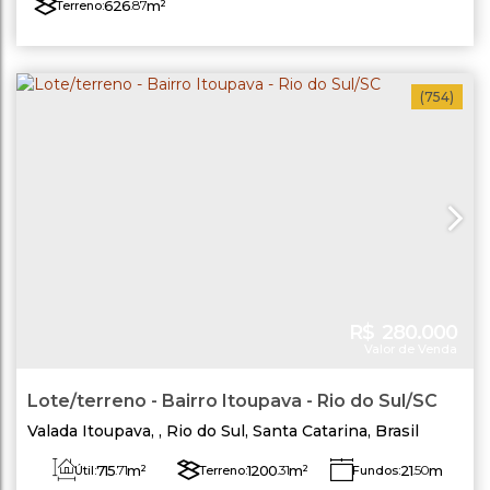
626
.87
m²
Terreno:
(754)
R$
280.000
Valor de Venda
Lote/terreno - Bairro Itoupava - Rio do Sul/SC
Valada Itoupava
,
Rio do Sul
,
Santa Catarina
,
Brasil
715
.71
m²
1200
.31
m²
21
.50
m
Útil:
Terreno:
Fundos: