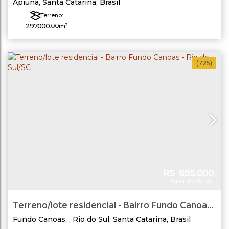
Apiúna
,
Santa Catarina
,
Brasil
Terreno:
297000
.00
m²
(725)
R$
685.000
Valor de Venda
Terreno/lote residencial - Bairro Fundo Canoas
- Rio do Sul/SC
Fundo Canoas
,
Rio do Sul
,
Santa Catarina
,
Brasil