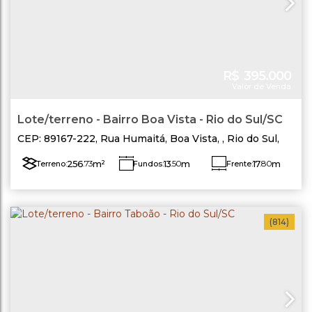
R$
395.000
Valor de Venda
Lote/terreno - Bairro Boa Vista - Rio do Sul/SC
CEP: 89167-222
,
Rua Humaitá
,
Boa Vista
,
Rio do Sul
,
Santa Catarina
,
Brasil
256
.73
m²
13
.50
m
17
.80
m
Terreno:
Fundos:
Frente:
Lado Esquerdo:
16
.10
m
Lado Direito:
17
.00
m
(814)