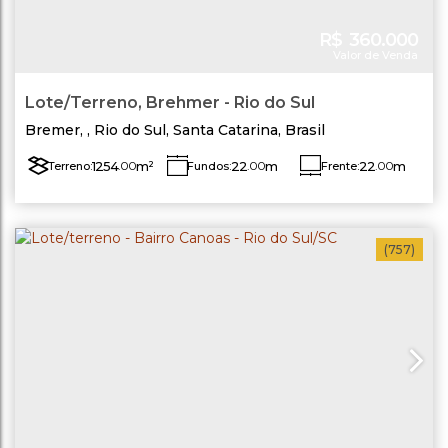
R$
360.000
Valor de Venda
Lote/Terreno, Brehmer - Rio do Sul
Bremer
,
Rio do Sul
,
Santa Catarina
,
Brasil
1254
.00
m²
22
.00
m
22
.00
m
Terreno:
Fundos:
Frente:
Lado Direito:
Lado Esquerdo:
57
.00
m
57
.00
m
(757)