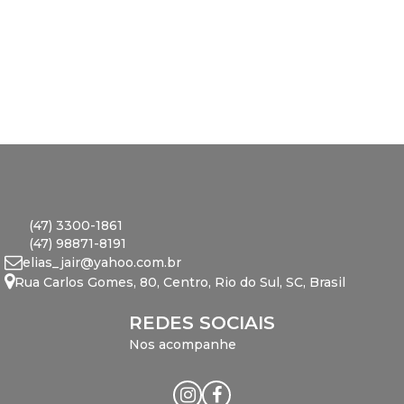
Direito:
29
.00
m
,
Lado Esquerdo:
29
.00
m
(47) 3300-1861
(47) 98871-8191
elias_jair@yahoo.com.br
Rua Carlos Gomes
,
80
,
Centro
,
Rio do Sul
,
SC
,
Brasil
REDES SOCIAIS
Nos acompanhe