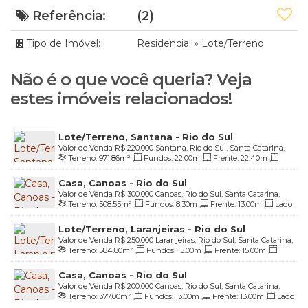
Referência:
(2)
Tipo de Imóvel:
Residencial
»
Lote/Terreno
Não é o que você queria? Veja
estes imóveis relacionados!
Lote/Terreno, Santana - Rio do Sul
Valor de Venda
R$
220.000
Santana, Rio do Sul, Santa Catarina,
Terreno:
971
.86
m²
,
Fundos:
22
.00
m
,
Frente:
22
.40
m
,
Brasil
Lado Direito:
46
.17
m
,
Lado Esquerdo:
44
.01
m
Casa, Canoas - Rio do Sul
Valor de Venda
R$
300.000
Canoas, Rio do Sul, Santa Catarina,
Terreno:
508
.55
m²
,
Fundos:
8
.30
m
,
Frente:
13
.00
m
,
Lado
Brasil
Direito:
34
.00
m
,
Lado Esquerdo:
34
.55
m
Lote/Terreno, Laranjeiras - Rio do Sul
Valor de Venda
R$
250.000
Laranjeiras, Rio do Sul, Santa Catarina,
Terreno:
584
.80
m²
,
Fundos:
15
.00
m
,
Frente:
15
.00
m
,
Brasil
Lado Direito:
39
.00
m
,
Lado Esquerdo:
39
.00
m
Casa, Canoas - Rio do Sul
Valor de Venda
R$
200.000
Canoas, Rio do Sul, Santa Catarina,
Terreno:
377
.00
m²
,
Fundos:
13
.00
m
,
Frente:
13
.00
m
,
Lado
Brasil