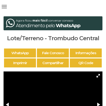
Agora ficou
mais fácil
conversar conosco
Atendimento pelo
WhatsApp
Lote/Terreno - Trombudo Central
WhatsApp
Fale Conosco
Informações
Imprimir
Compartilhar
QR Code