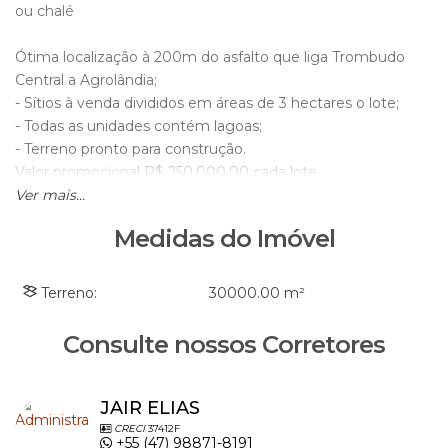
ou chalé
Ótima localização à 200m do asfalto que liga Trombudo
Central a Agrolândia;
- Sítios à venda divididos em áreas de 3 hectares o lote;
- Todas as unidades contém lagoas;
- Terreno pronto para construção.
Valor promocional R$ 250.000,00 cada lote.
Venha escolher o seu e aproveite esta oportunidade.
Ver mais...
Obs.: Valor sujeito a alterações sem aviso prévio.
Medidas do Imóvel
Gostou? Agende uma visita agora mesmo.
Terreno:
30000
.00
m²
Consulte nossos Corretores
JAIR ELIAS
CRECI
37412F
+55 (47) 98871-8191