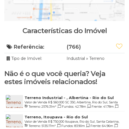
Características do Imóvel
Referência:
(766)
Tipo de Imóvel:
Industrial
»
Terreno
Não é o que você queria? Veja
estes imóveis relacionados!
Terreno Industrial - , Albertina - Rio do Sul
Valor de Venda
R$
560.000
SC 350, Albertina, Rio do Sul, Santa
Terreno:
2576
.31
m²
,
Fundos:
42
.78
m
,
Frente:
41
.78
m
,
Catarina, Brasil
Lado Direito:
87
.06
m
,
Lado Esquerdo:
76
.27
m
Terreno, Itoupava - Rio do Sul
Valor de Venda
R$
750.000
Itoupava, Rio do Sul, Santa Catarina,
Terreno:
5135
.17
m²
,
Fundos:
83
.90
m
,
Frente:
64
.96
m
,
Brasil