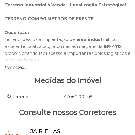
Terreno Industrial à Venda - Localização Estratégica!
TERRENO COM 90 METROS DE FRENTE
Descrição:
Terreno ideal para implantação de
área industrial
, com
excelente localização, próximas às margens da
BR-470
,
proporcionando fácil acesso a importantes polos logísticos e
rodovias federais.
Além disso, está próximo ao
Ver mais...
aeroporto
, facilitando o
transporte passageiros.
Medidas do Imóvel
Vantagens:
✔
Localização privilegiada
com ótima infraestrutura viária
Terreno:
42060
.00
m²
✔
Proximidade a terminais de carga e aeroporto
✔
Terreno plano e regular
, pronto para construção
Consulte nossos Corretores
✔
Grande potencial de valorização
Perfeito para:
JAIR ELIAS