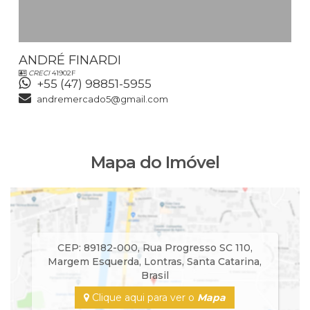
ANDRÉ FINARDI
CRECI
41902F
+55 (47) 98851-5955
andremercado5@gmail.com
Mapa do Imóvel
CEP: 89182-000
,
Rua Progresso SC 110
,
Margem Esquerda
,
Lontras
,
Santa Catarina
,
Brasil
Clique aqui para ver o
Mapa