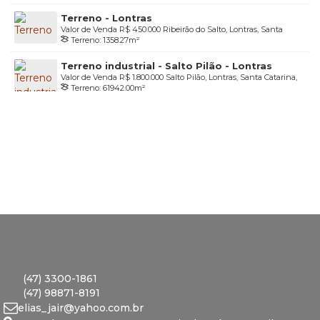
Lado Direito:
89
.10
m
,
Lado Esquerdo:
59
.72
m
Terreno - Lontras
Valor de Venda
R$
450.000
Ribeirão do Salto, Lontras, Santa
Terreno:
1358
.27
m²
Catarina, Brasil
Terreno industrial - Salto Pilão - Lontras
Valor de Venda
R$
1.800.000
Salto Pilão, Lontras, Santa Catarina,
Terreno:
61942
.00
m²
Brasil
(47) 3300-1861
(47) 98871-8191
elias_jair@yahoo.com.br