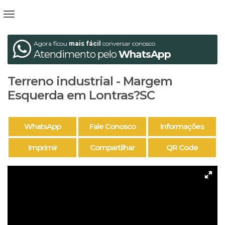
Agora ficou
mais fácil
conversar conosco
Atendimento pelo
WhatsApp
Terreno industrial - Margem
Esquerda em Lontras?SC
WhatsApp
Fale Conosco
Informações
Imprimir
Compartilhar
QR Code