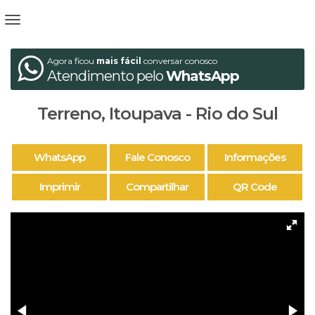
Agora ficou
mais fácil
conversar conosco
Atendimento pelo
WhatsApp
Terreno, Itoupava - Rio do Sul
WhatsApp
Fale Conosco
Informações
Imprimir
Compartilhar
QR Code