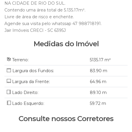
NA CIDADE DE RIO DO SUL.
Contendo uma área total de 5.135.17m².
Livre de área de risco e enchente.
Agende sua visita pelo whatssap 47 988718191.
Jair Imóveis CRECI - SC 6395J
Medidas do Imóvel
Terreno:
5135
.17
m²
83
.90
m
Largura da Frente:
64
.96
m
Lado Direito:
89
.10
m
Lado Esquerdo:
59
.72
m
Consulte nossos Corretores