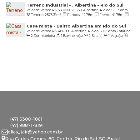
Terreno Industrial - , Albertina - Rio do Sul
Valor de Venda
R$
560.000
SC 350, Albertina, Rio do Sul, Santa
Terreno:
2576
.31
m²
,
Fundos:
42
.78
m
,
Frente:
41
.78
m
,
Catarina, Brasil
Lado Direito:
87
.06
m
,
Lado Esquerdo:
76
.27
m
Casa mista - Bairro Albertina em Rio do Sul
Valor de Venda
R$
480.000
Albertina, Rio do Sul, Santa Catarina,
2
Dormitório(s)
,
1
Banheiro(s)
,
2
Sala(s)
,
1
Vaga(s)
,
Brasil
Útil:
90
.00
m²
,
Terreno:
1649
.00
m²
,
Fundos:
25
.26
m
,
Frente:
27
.20
m
,
Lado Direito:
73
.12
m
,
Lado Esquerdo:
59
.60
m
(47) 3300-1861
(47) 98871-8191
elias_jair@yahoo.com.br
Rua Carlos Gomes
,
80
,
Centro
,
Rio do Sul
,
SC
,
Brasil