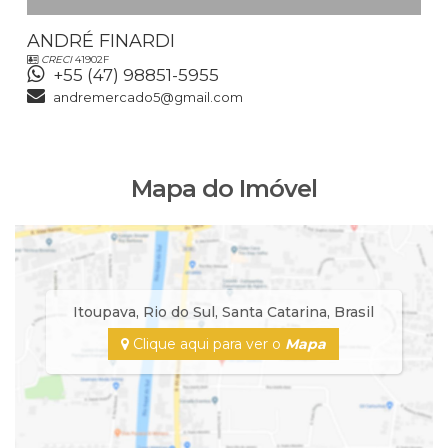
ANDRÉ FINARDI
CRECI
41902F
+55 (47) 98851-5955
andremercado5@gmail.com
Mapa do Imóvel
Itoupava
,
Rio do Sul
,
Santa Catarina
,
Brasil
Clique aqui para ver o
Mapa