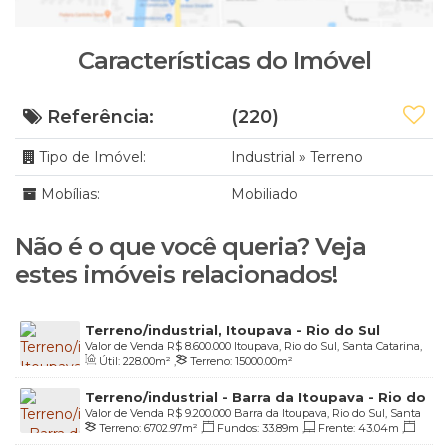
Características do Imóvel
Referência:
(220)
Tipo de Imóvel:
Industrial
»
Terreno
Mobílias:
Mobiliado
Não é o que você queria? Veja
estes imóveis relacionados!
Terreno/industrial, Itoupava - Rio do Sul
Valor de Venda
R$
8.600.000
Itoupava, Rio do Sul, Santa Catarina,
Útil:
228
.00
m²
,
Terreno:
15000
.00
m²
Brasil
Terreno/industrial - Barra da Itoupava - Rio do
Valor de Venda
R$
9.200.000
Barra da Itoupava, Rio do Sul, Santa
Sul
Terreno:
6702
.97
m²
,
Fundos:
33
.89
m
,
Frente:
43
.04
m
,
Catarina, Brasil
Lado Direito:
230
.98
m
,
Lado Esquerdo:
215
.89
m