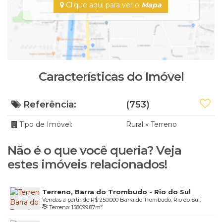
Clique aqui para ver o
Mapa
Características do Imóvel
Referência:
(753)
Tipo de Imóvel:
Rural
»
Terreno
Não é o que você queria? Veja
estes imóveis relacionados!
Terreno, Barra do Trombudo - Rio do Sul
Vendas a partir de
R$
250.000
Barra do Trombudo, Rio do Sul,
Terreno:
158099
.87
m²
Santa Catarina, Brasil