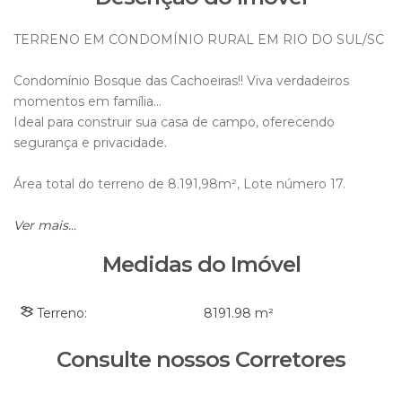
TERRENO EM CONDOMÍNIO RURAL EM RIO DO SUL/SC
Condomínio Bosque das Cachoeiras!! Viva verdadeiros
momentos em família...
Ideal para construir sua casa de campo, oferecendo
segurança e privacidade.
Área total do terreno de 8.191,98m², Lote número 17.
Possui uma parte em mata nativa, perfeita para o convívio
Ver mais...
com a natureza.
Medidas do Imóvel
Acesso quase todo por asfalto, distante apenas 15km do
centro.
Terreno:
8191
.98
m²
Possui infraestrutura como:
- Piscina adulto e infantil;
Consulte nossos Corretores
- Banheiros externos;
- Campo de futebol;