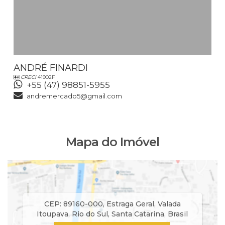
ANDRÉ FINARDI
CRECI
41902F
+55 (47) 98851-5955
andremercado5@gmail.com
Mapa do Imóvel
CEP: 89160-000
,
Estraga Geral
,
Valada
Itoupava
,
Rio do Sul
,
Santa Catarina
,
Brasil