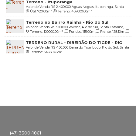
Terreno - Ituporanga
Valor de Venda
R$
2.400.000
Aguas Negras, Ituporanga, Santa
Útil:
720
.00
m²
,
Terreno:
437000
.00
m²
Catarina, Brasil
Terreno no Bairro Rainha - Rio do Sul
Valor de Venda
R$
500.000
Rainha, Rio do Sul, Santa Catarina,
Terreno:
100000
.00
m²
,
Fundos:
115
.00
m
,
Frente:
128
.10
m
,
Brasil
Lado Direito:
1174
.50
m
,
Lado Esquerdo:
1185
.90
m
TERRENO RURAL - RIBEIRÃO DO TIGRE - RIO
Valor de Venda
R$
450.000
Barra do Trombudo, Rio do Sul, Santa
DO SUL
Terreno:
34330
.63
m²
Catarina, Brasil
(47) 3300-1861