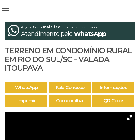
Agora ficou
mais fácil
conversar conosco
Atendimento pelo
WhatsApp
TERRENO EM CONDOMÍNIO RURAL
EM RIO DO SUL/SC - VALADA
ITOUPAVA
WhatsApp
Fale Conosco
Informações
Imprimir
Compartilhar
QR Code