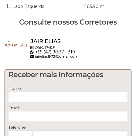
Contato:
Lado Esquerdo:
1185
.90
m
JAIR Imobiliária - CRECI/SC 6395J
Whats 47 98871-8191
Consulte nossos Corretores
Whats 47 3300-1861
www.jairimobiliaria.com.br
JAIR ELIAS
CRECI
37412F
+55 (47) 98871-8191
jairelias1973@gmail.com
Receber mais Informações
Nome:
Email:
Telefone: