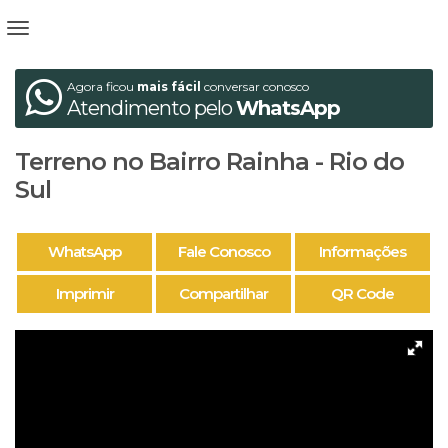
Agora ficou
mais fácil
conversar conosco
Atendimento pelo
WhatsApp
Terreno no Bairro Rainha - Rio do
Sul
WhatsApp
Fale Conosco
Informações
Imprimir
Compartilhar
QR Code