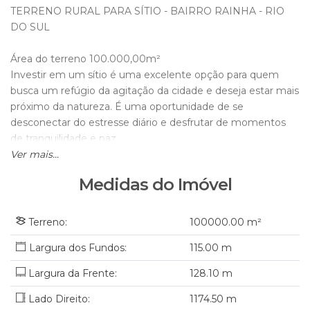
TERRENO RURAL PARA SÍTIO - BAIRRO RAINHA - RIO
DO SUL
Área do terreno 100.000,00m²
Investir em um sítio é uma excelente opção para quem
busca um refúgio da agitação da cidade e deseja estar mais
próximo da natureza. É uma oportunidade de se
desconectar do estresse diário e desfrutar de momentos
de tranquilidade e paz.
Um sítio oferece uma série de vantagens, principalmente
Ver mais...
para aqueles que desejam investir em qualidade de vida. Ele
Medidas do Imóvel
proporciona um espaço amplo, com áreas verdes, onde é
possível cultivar uma horta, plantar árvores frutíferas e ter
contato direto com a terra. É uma oportunidade única de
Terreno:
100000
.00
m²
viver de forma mais sustentável, consumindo alimentos
115
.00
m
frescos e cultivados por você mesmo.
Largura da Frente:
128
.10
m
Agende sua visita!
Lado Direito:
1174
.50
m