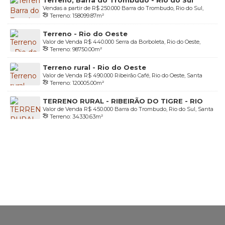
Terreno, Barra do Trombudo - Rio do Sul
Vendas a partir de
R$
250.000
Barra do Trombudo, Rio do Sul,
Terreno:
158099
.87
m²
Santa Catarina, Brasil
Terreno - Rio do Oeste
Valor de Venda
R$
440.000
Serra da Borboleta, Rio do Oeste,
Terreno:
98750
.00
m²
Santa Catarina, Brasil
Terreno rural - Rio do Oeste
Valor de Venda
R$
490.000
Ribeirão Café, Rio do Oeste, Santa
Terreno:
120005
.00
m²
Catarina, Brasil
TERRENO RURAL - RIBEIRÃO DO TIGRE - RIO
Valor de Venda
R$
450.000
Barra do Trombudo, Rio do Sul, Santa
DO SUL
Terreno:
34330
.63
m²
Catarina, Brasil