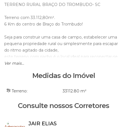
TERRENO RURAL BRAÇO DO TROMBUDO- SC
Terreno com 33.112,80m².
6 Km do centro de Braço do Trombudo!
Seja para construir uma casa de campo, estabelecer uma
pequena propriedade rural ou simplesmente para escapar
do ritmo agitado da cidade,
este terreno com riacho é o local ideal para reconectar-se
com a natureza e desfrutar de uma vida mais simples e
Ver mais...
harmoniosa.
Medidas do Imóvel
Agende sua visita!
Terreno:
33112
.80
m²
JAIR Imobiliária CRECI/SC 6395J
WhatsApp 47-98871-8191
Consulte nossos Corretores
WhatsApp 47-3300-1861
JAIR ELIAS