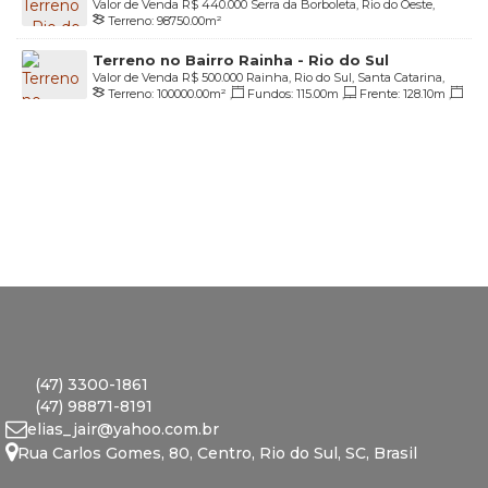
Valor de Venda
R$
440.000
Serra da Borboleta, Rio do Oeste,
Terreno:
98750
.00
m²
Santa Catarina, Brasil
Terreno no Bairro Rainha - Rio do Sul
Valor de Venda
R$
500.000
Rainha, Rio do Sul, Santa Catarina,
Terreno:
100000
.00
m²
,
Fundos:
115
.00
m
,
Frente:
128
.10
m
,
Brasil
Lado Direito:
1174
.50
m
,
Lado Esquerdo:
1185
.90
m
(47) 3300-1861
(47) 98871-8191
elias_jair@yahoo.com.br
Rua Carlos Gomes
,
80
,
Centro
,
Rio do Sul
,
SC
,
Brasil