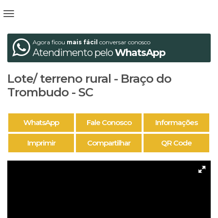
Agora ficou
mais fácil
conversar conosco
Atendimento pelo
WhatsApp
Lote/ terreno rural - Braço do
Trombudo - SC
WhatsApp
Fale Conosco
Informações
Imprimir
Compartilhar
QR Code