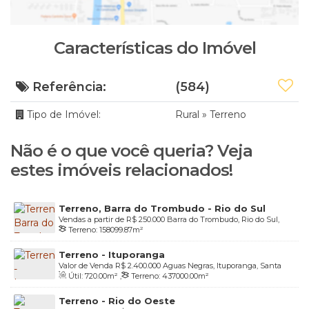
Características do Imóvel
Referência:
(584)
Tipo de Imóvel:
Rural
»
Terreno
Não é o que você queria? Veja
estes imóveis relacionados!
Terreno, Barra do Trombudo - Rio do Sul
Vendas a partir de
R$
250.000
Barra do Trombudo, Rio do Sul,
Terreno:
158099
.87
m²
Santa Catarina, Brasil
Terreno - Ituporanga
Valor de Venda
R$
2.400.000
Aguas Negras, Ituporanga, Santa
Útil:
720
.00
m²
,
Terreno:
437000
.00
m²
Catarina, Brasil
Terreno - Rio do Oeste