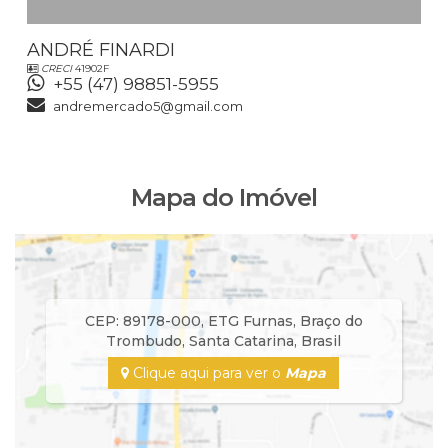
ANDRÉ FINARDI
CRECI
41902F
+55 (47) 98851-5955
andremercado5@gmail.com
Mapa do Imóvel
CEP: 89178-000
,
ETG Furnas
,
Braço do
Trombudo
,
Santa Catarina
,
Brasil
Clique aqui para ver o
Mapa