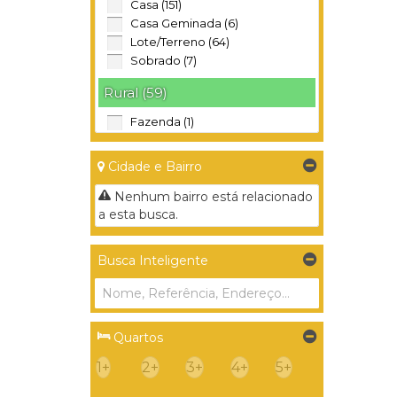
Casa (151)
Casa Geminada (6)
Lote/Terreno (64)
Sobrado (7)
Rural (59)
Fazenda (1)
Sítio (34)
Terreno (24)
Cidade e Bairro
Industrial (40)
Nenhum bairro está relacionado
a esta busca.
Galpão (5)
Garagem (1)
Terreno (34)
Busca Inteligente
Comercial (22)
Prédio (3)
Salas Comerciais (7)
Quartos
Terreno (12)
1+
2+
3+
4+
5+
Misto (1)