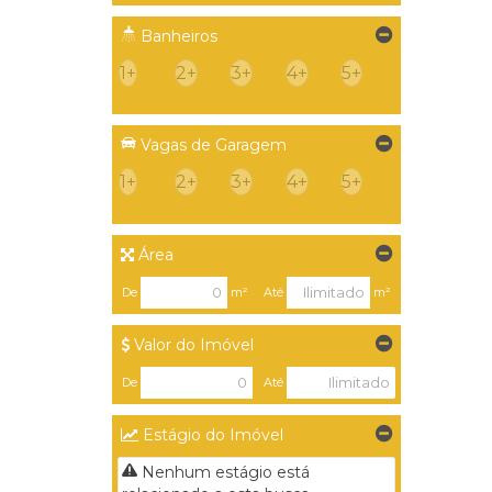
Outros (1)
Banheiros
1+
2+
3+
4+
5+
Vagas de Garagem
1+
2+
3+
4+
5+
Área
De
m²
Até
m²
Valor do Imóvel
De
Até
Estágio do Imóvel
Nenhum estágio está