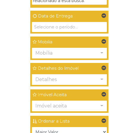
relacionado a esta busca.
Data de Entrega
Mobilia
Mobília
Detalhes do Imóvel
Detalhes
Imóvel Aceita
Imóvel aceita
Ordenar a Lista