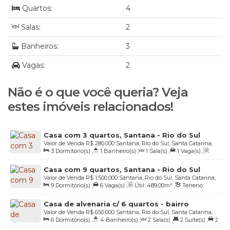
Quartos:
4
Salas:
2
Banheiros:
3
Vagas:
2
Não é o que você queria? Veja
estes imóveis relacionados!
Casa com 3 quartos, Santana - Rio do Sul
Valor de Venda
R$
280.000
Santana, Rio do Sul, Santa Catarina,
3
Dormitório(s)
,
1
Banheiro(s)
,
1
Sala(s)
,
1
Vaga(s)
,
Brasil
Útil:
42
.00
m²
,
Terreno:
272
.60
m²
Casa com 9 quartos, Santana - Rio do Sul
Valor de Venda
R$
1.500.000
Santana, Rio do Sul, Santa Catarina,
9
Dormitório(s)
,
6
Vaga(s)
,
Útil:
489
.00
m²
,
Terreno:
Brasil
904
.00
m²
,
Fundos:
26
.49
m
,
Frente:
36
.79
m
,
Lado Direito:
Casa de alvenaria c/ 6 quartos - bairro
20
.82
m
,
Lado Esquerdo:
28
.89
m
Valor de Venda
R$
650.000
Santana, Rio do Sul, Santa Catarina,
Santana em Rio do Sul/SC
6
Dormitório(s)
,
4
Banheiro(s)
,
2
Sala(s)
,
2
Suíte(s)
,
2
Brasil
Vaga(s)
,
Útil:
234
.00
m²
,
Terreno:
762
.00
m²
,
Fundos: