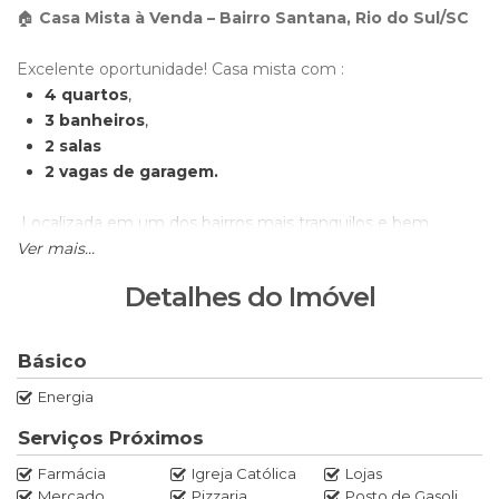
🏠
Casa Mista à Venda – Bairro Santana, Rio do Sul/SC
Excelente oportunidade! Casa mista com :
4 quartos
,
3 banheiros
,
2 salas
2 vagas de garagem.
Localizada em um dos bairros mais tranquilos e bem
localizados de Rio do Sul.
Ver mais...
Detalhes do Imóvel
O imóvel conta com:
✨ Amplo espaço interno
✨ Varanda e sacada
Básico
✨ Área de serviço
Energia
✨ Estrutura sólida
✨ Terreno com
300,00m²
Serviços Próximos
Farmácia
Igreja Católica
Lojas
Perfeita para quem busca conforto, espaço e uma
Mercado
Pizzaria
Posto de Gasolina