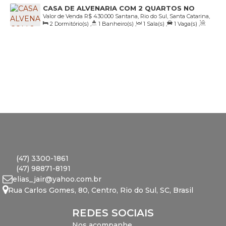
CASA DE ALVENARIA COM 2 QUARTOS NO
32
.80
m
,
Frente:
27
.50
m
,
Lado Direito:
27
.70
m
,
Lado
Valor de Venda
R$
430.000
Santana, Rio do Sul, Santa Catarina,
SANTANA
Esquerdo:
27
.70
m
2
Dormitório(s)
,
1
Banheiro(s)
,
1
Sala(s)
,
1
Vaga(s)
,
Brasil
Útil:
70
.00
m²
,
Terreno:
417
.35
m²
,
Frente:
15
.00
m
(47) 3300-1861
(47) 98871-8191
elias_jair@yahoo.com.br
Rua Carlos Gomes
,
80
,
Centro
,
Rio do Sul
,
SC
,
Brasil
REDES SOCIAIS
Nos acompanhe