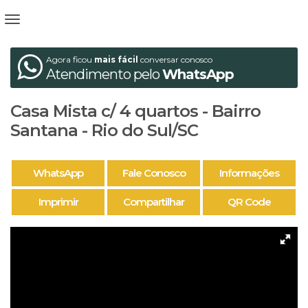
Agora ficou
mais fácil
conversar conosco
Atendimento pelo
WhatsApp
Casa Mista c/ 4 quartos - Bairro
Santana - Rio do Sul/SC
WhatsApp
Fale Conosco
Informações
Imprimir
Compartilhar
QR Code