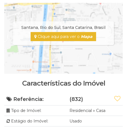
Santana
,
Rio do Sul
,
Santa Catarina
,
Brasil
Clique aqui para ver o
Mapa
Características do Imóvel
Referência:
(832)
Tipo de Imóvel:
Residencial
»
Casa
Estágio do Imóvel:
Usado