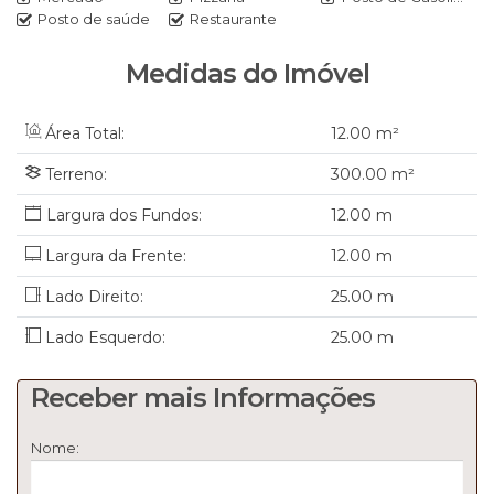
localização prática, próxima a comércios e serviços
Posto de saúde
Restaurante
essenciais.
Medidas do Imóvel
💰
Valor R$ 420.000,00
📍
Bairro Santana – Rio do Sul/SC
Área Total:
12
.00
m²
Entre em contato e agende uma visita!
Terreno:
300
.00
m²
📞 (47) 3300-1861
12
.00
m
JAIR Imobiliária Ltda - CRECI/SC 6395J
Largura da Frente:
12
.00
m
www.jairimobiliaria.com.br
Lado Direito:
25
.00
m
Lado Esquerdo:
25
.00
m
Receber mais Informações
Nome: