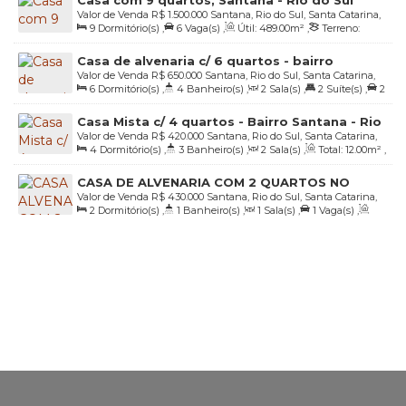
Casa com 9 quartos, Santana - Rio do Sul
Valor de Venda
R$
1.500.000
Santana, Rio do Sul, Santa Catarina,
9
Dormitório(s)
,
6
Vaga(s)
,
Útil:
489
.00
m²
,
Terreno:
Brasil
904
.00
m²
,
Fundos:
26
.49
m
,
Frente:
36
.79
m
,
Lado Direito:
Casa de alvenaria c/ 6 quartos - bairro
20
.82
m
,
Lado Esquerdo:
28
.89
m
Valor de Venda
R$
650.000
Santana, Rio do Sul, Santa Catarina,
Santana em Rio do Sul/SC
6
Dormitório(s)
,
4
Banheiro(s)
,
2
Sala(s)
,
2
Suíte(s)
,
2
Brasil
Vaga(s)
,
Útil:
234
.00
m²
,
Terreno:
762
.00
m²
,
Fundos:
Casa Mista c/ 4 quartos - Bairro Santana - Rio
32
.80
m
,
Frente:
27
.50
m
,
Lado Direito:
27
.70
m
,
Lado
Valor de Venda
R$
420.000
Santana, Rio do Sul, Santa Catarina,
do Sul/SC
Esquerdo:
27
.70
m
4
Dormitório(s)
,
3
Banheiro(s)
,
2
Sala(s)
,
Total:
12
.00
m²
,
Brasil
2
Vaga(s)
,
Terreno:
300
.00
m²
,
Fundos:
12
.00
m
,
Frente:
CASA DE ALVENARIA COM 2 QUARTOS NO
12
.00
m
,
Lado Direito:
25
.00
m
,
Lado Esquerdo:
25
.00
m
Valor de Venda
R$
430.000
Santana, Rio do Sul, Santa Catarina,
SANTANA
2
Dormitório(s)
,
1
Banheiro(s)
,
1
Sala(s)
,
1
Vaga(s)
,
Brasil
Útil:
70
.00
m²
,
Terreno:
417
.35
m²
,
Frente:
15
.00
m