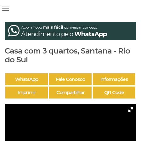
Agora ficou
mais fácil
conversar conosco
Atendimento pelo
WhatsApp
Casa com 3 quartos, Santana - Rio
do Sul
WhatsApp
Fale Conosco
Informações
Imprimir
Compartilhar
QR Code