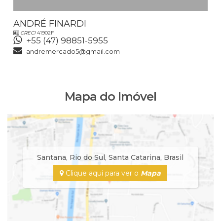
ANDRÉ FINARDI
CRECI
41902F
+55 (47) 98851-5955
andremercado5@gmail.com
Mapa do Imóvel
Santana
,
Rio do Sul
,
Santa Catarina
,
Brasil
Clique aqui para ver o
Mapa