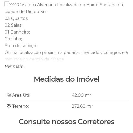
Casa em Alvenaria Localizada no Bairro Santana na
cidade de Rio do Sul.
03 Quartos;
02 Salas;
01 Banheiro;
Cozinha;
Área de serviço.
Ótima localização próximo a padaria, mercados, colégios e 5
minutos do centro da cidade.
Gostou agende sua visita pelo whatsapp: 47 98871-8191
Ver mais...
Jair Imóveis CRECI - SC 6395J
Medidas do Imóvel
Área Útil:
42
.00
m²
Terreno:
272
.60
m²
Consulte nossos Corretores