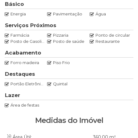
2 salas
, proporcionando ambientes bem distribuídos
Básico
Área de festas
, ideal para momentos de lazer
Energia
Pavimentação
Água
Garagem para 2 carros
📍
Localização privilegiada
no Bairro Barragem, em Rio
Serviços Próximos
do Sul/SC, com fácil acesso e ótima valorização.
Farmácia
Pizzaria
Ponto de circular
📞
Entre em contato para mais informações ou agende
Posto de Gasolina
Posto de saúde
Restaurante
uma visita!
Acabamento
VALDETE BASTOS - CRECI/SC 43452F
Forro madeira
Piso Frio
CONTATO: (47) 99734-5714
Destaques
JAIR IMOBILIÁRIA LTDA- CRECI/SC 6395J
Portão Eletrônico
Quintal
CONTATO: (47) 3300-1861
Lazer
Área de festas
Medidas do Imóvel
Área Útil:
360
.00
m²