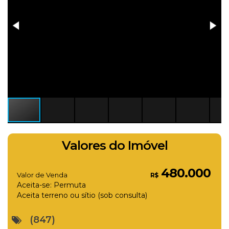
Valores do Imóvel
480.000
Valor de Venda
R$
Aceita-se: Permuta
Aceita terreno ou sítio (sob consulta)
(847)