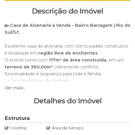
Descrição do Imóvel
🏡
Casa de Alvenaria à Venda – Bairro Barragem | Rio do
Sul/SC
Excelente casa de alvenaria, com ótimo padrão construtivo
e localizada em
região livre de enchentes
.
O imóvel conta com
117m² de área construída
, em um
terreno de 360,00m²
, oferecendo conforto,
funcionalidade e segurança para toda a família.
✨
Características do imóvel:
Ver mais...
Revestimento em
piso cerâmico
Telhas esmaltadas
Detalhes do Imóvel
Forro de madeira
Portão eletrônico
Entrada
calçada até a garagem
Estrutura
3 dormitórios
, sendo
1 suíte
Cozinha
Área de Serviço
2 banheiros