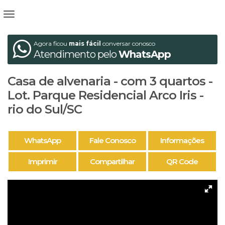
Agora ficou
mais fácil
conversar conosco
Atendimento pelo
WhatsApp
Casa de alvenaria - com 3 quartos -
Lot. Parque Residencial Arco Iris -
rio do Sul/SC
WhatsApp
Fale Conosco
Informações
Imprimir
Compartilhar
QR Code