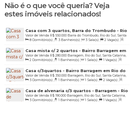
Não é o que você queria? Veja
estes imóveis relacionados!
Casa com 3 quartos, Barra do Trombudo - Rio
Valor de Venda
R$
550.000
Barra do Trombudo, Rio do Sul, Santa
do Sul
8
Dormitório(s)
,
3
Banheiro(s)
,
3
Sala(s)
,
2
Vaga(s)
,
Catarina, Brasil
Útil:
302
.00
m²
,
Terreno:
485
.00
m²
,
Fundos:
65
.37
m
,
Frente:
Casa mista c/ 2 quartos - Bairro Barragem em
55
.09
m
,
Lado Esquerdo:
25
.00
m
Valor de Venda
R$
280.000
Barragem, Rio do Sul, Santa Catarina,
Rio do Sul/SC
2
Dormitório(s)
,
1
Banheiro(s)
,
1
Sala(s)
,
1
Vaga(s)
,
Brasil
Útil:
70
.00
m²
,
Terreno:
350
.00
m²
,
Fundos:
14
.00
m
,
Frente:
Casa c/3quartos - Bairro Barragem em Rio do
14
.00
m
,
Lado Direito:
25
.00
m
,
Lado Esquerdo:
25
.00
m
Valor de Venda
R$
350.000
Barragem, Rio do Sul, Santa Catarina,
Sul/SC
3
Dormitório(s)
,
1
Banheiro(s)
,
1
Sala(s)
,
2
Vaga(s)
,
Brasil
Útil:
110
.00
m²
,
Terreno:
375
.00
m²
,
Fundos:
15
.00
m
,
Frente:
Casa de alvenaria c/3 quartos - Barragem - Rio
15
.00
m
,
Lado Direito:
25
.00
m
,
Lado Esquerdo:
25
.00
m
Valor de Venda
R$
190.000
Barragem, Rio do Sul, Santa Catarina,
do Sul/SC
3
Dormitório(s)
,
1
Banheiro(s)
,
1
Sala(s)
,
1
Vaga(s)
,
Brasil
Útil:
120
.00
m²
,
Terreno:
980
.83
m²