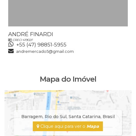
ANDRÉ FINARDI
CRECI
41902F
+55 (47) 98851-5955
andremercado5@gmail.com
Mapa do Imóvel
Barragem
,
Rio do Sul
,
Santa Catarina
,
Brasil
Clique aqui para ver o
Mapa