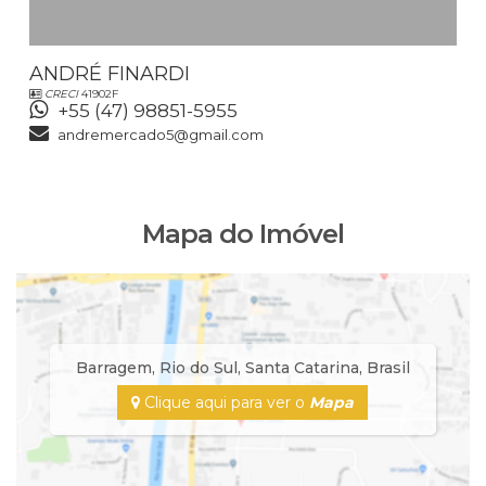
ANDRÉ FINARDI
CRECI
41902F
+55 (47) 98851-5955
andremercado5@gmail.com
Mapa do Imóvel
Barragem
,
Rio do Sul
,
Santa Catarina
,
Brasil
Clique aqui para ver o
Mapa