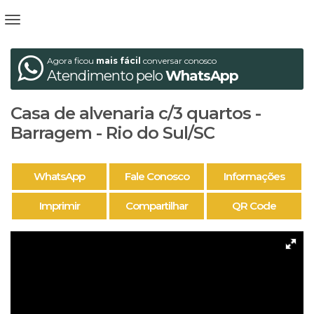
Agora ficou
mais fácil
conversar conosco
Atendimento pelo
WhatsApp
Casa de alvenaria c/3 quartos -
Barragem - Rio do Sul/SC
WhatsApp
Fale Conosco
Informações
Imprimir
Compartilhar
QR Code