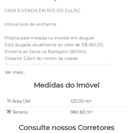
CASA À VENDA EM RIO DO SUL/SC
Imóvel livre de enchente.
Própria para moradia ou investir em aluguel.
Está alugada atualmente ao valor de R$ 650,00.
Próxima ao Senai na Barragem (800m).
Distante 5,2km do centro da cidade.
Terreno com 980,83m² composto com vegetação.
Ver mais...
A casa em alvenaria possui área aprox. de 120m², não
Medidas do Imóvel
averbada:
- 3 quartos;
- 1 banheiro;
Área Útil:
120
.00
m²
- 2 salas;
Terreno:
980
.83
m²
- Cozinha;
- Lavação;
Consulte nossos Corretores
- Garagem com churrasqueira.