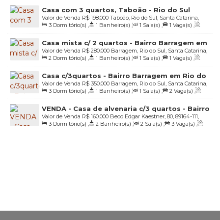
Casa com 3 quartos, Taboão - Rio do Sul
Valor de Venda
R$
198.000
Taboão, Rio do Sul, Santa Catarina,
3
Dormitório(s)
,
1
Banheiro(s)
,
1
Sala(s)
,
1
Vaga(s)
,
Brasil
Útil:
140
.00
m²
,
Terreno:
391
.00
m²
,
Fundos:
26
.00
m
,
Frente:
Casa mista c/ 2 quartos - Bairro Barragem em
31
.00
m
,
Lado Direito:
26
.00
m
,
Lado Esquerdo:
26
.00
m
Valor de Venda
R$
280.000
Barragem, Rio do Sul, Santa Catarina,
Rio do Sul/SC
2
Dormitório(s)
,
1
Banheiro(s)
,
1
Sala(s)
,
1
Vaga(s)
,
Brasil
Útil:
70
.00
m²
,
Terreno:
350
.00
m²
,
Fundos:
14
.00
m
,
Frente:
Casa c/3quartos - Bairro Barragem em Rio do
14
.00
m
,
Lado Direito:
25
.00
m
,
Lado Esquerdo:
25
.00
m
Valor de Venda
R$
350.000
Barragem, Rio do Sul, Santa Catarina,
Sul/SC
3
Dormitório(s)
,
1
Banheiro(s)
,
1
Sala(s)
,
2
Vaga(s)
,
Brasil
Útil:
110
.00
m²
,
Terreno:
375
.00
m²
,
Fundos:
15
.00
m
,
Frente:
VENDA - Casa de alvenaria c/3 quartos - Bairro
15
.00
m
,
Lado Direito:
25
.00
m
,
Lado Esquerdo:
25
.00
m
Valor de Venda
R$
160.000
Beco Edgar Kaestner, 80, 89164-111,
Canoas - Rio do Sul/SC
3
Dormitório(s)
,
2
Banheiro(s)
,
2
Sala(s)
,
3
Vaga(s)
,
Canoas, Rio do Sul, Santa Catarina, Brasil
Útil:
113
.85
m²
,
Terreno:
371
.25
m²