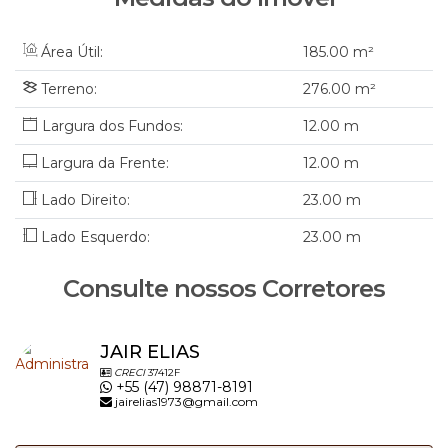
JAIR Imobiliária CRECI/SC 6395J
Área Útil:
185
.00
m²
Terreno:
276
.00
m²
WhatsApp 47 98871-8191
WhatsApp 47 3300-1861
12
.00
m
www.jairimobiliaria.com.br.
Largura da Frente:
12
.00
m
Lado Direito:
23
.00
m
Lado Esquerdo:
23
.00
m
Consulte nossos Corretores
JAIR ELIAS
CRECI
37412F
+55 (47) 98871-8191
jairelias1973@gmail.com