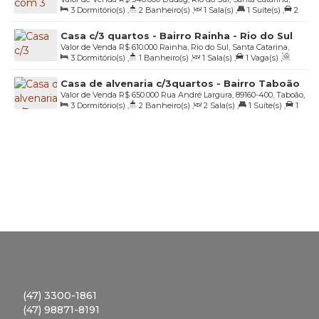
3
Dormitório(s)
,
2
Banheiro(s)
,
1
Sala(s)
,
1
Suíte(s)
,
2
Brasil
Vaga(s)
,
Útil:
156
.00
m²
,
Terreno:
366
.73
m²
Casa c/3 quartos - Bairro Rainha - Rio do Sul
Valor de Venda
R$
610.000
Rainha, Rio do Sul, Santa Catarina,
3
Dormitório(s)
,
1
Banheiro(s)
,
1
Sala(s)
,
1
Vaga(s)
,
Brasil
Útil:
120
.00
m²
,
Terreno:
840
.00
m²
,
Fundos:
28
.00
m
,
Frente:
Casa de alvenaria c/3quartos - Bairro Taboão
28
.00
m
,
Lado Direito:
30
.00
m
,
Lado Esquerdo:
30
.00
m
Valor de Venda
R$
650.000
Rua André Largura, 89160-400, Taboão,
- Rio do Sul/SC
3
Dormitório(s)
,
2
Banheiro(s)
,
2
Sala(s)
,
1
Suíte(s)
,
1
Rio do Sul, Santa Catarina, Brasil
Vaga(s)
,
Útil:
199
.18
m²
,
Terreno:
404
.75
m²
,
Fundos:
14
.00
m
,
Frente:
14
.00
m
,
Lado Direito:
28
.96
m
,
Lado Esquerdo:
28
.86
m
(47) 3300-1861
(47) 98871-8191