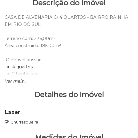
Descrição do Imóvel
CASA DE ALVENARIA C/ 4 QUARTOS - BAIRRO RAINHA
EM RIO DO SUL
Terreno com: 276,00m²
Área construída: 185,00m²
O imóvel possui:
4 quartos;
2 banheiros;
Ver mais...
1 sala;
cozinha;
Detalhes do Imóvel
área de festas;
garagem para 4 carros
Lazer
OBS: aceita como parte do pagamento, apartamento ou
Churrasqueira
casa de menor valor. (sob consulta)
Medidas do Imóvel
Agende sua visita!