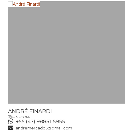
ANDRÉ FINARDI
CRECI
41902F
+55 (47) 98851-5955
andremercado5@gmail.com