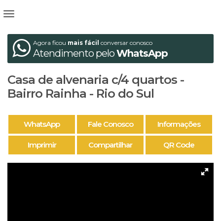
Agora ficou
mais fácil
conversar conosco
Atendimento pelo
WhatsApp
Casa de alvenaria c/4 quartos -
Bairro Rainha - Rio do Sul
WhatsApp
Fale Conosco
Informações
Imprimir
Compartilhar
QR Code