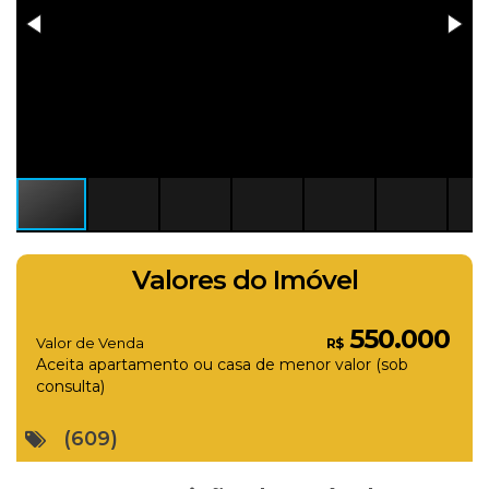
Valores do Imóvel
550.000
Valor de Venda
R$
Aceita apartamento ou casa de menor valor (sob
consulta)
(609)