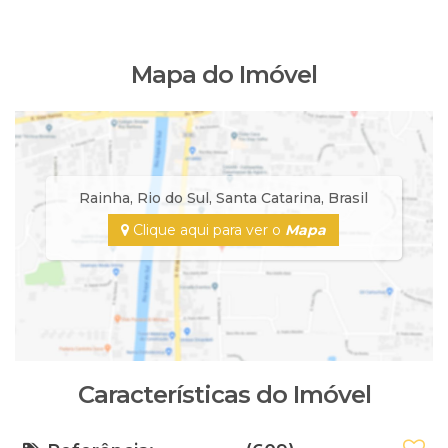
Mapa do Imóvel
Rainha
,
Rio do Sul
,
Santa Catarina
,
Brasil
Clique aqui para ver o
Mapa
Características do Imóvel