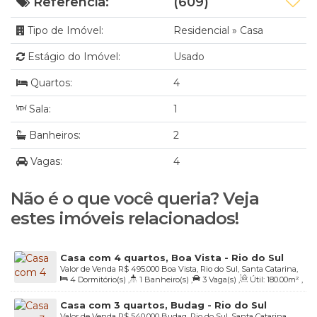
Referência:
(609)
Tipo de Imóvel:
Residencial
»
Casa
Estágio do Imóvel:
Usado
Quartos:
4
Sala:
1
Banheiros:
2
Vagas:
4
Não é o que você queria? Veja
estes imóveis relacionados!
Casa com 4 quartos, Boa Vista - Rio do Sul
Valor de Venda
R$
495.000
Boa Vista, Rio do Sul, Santa Catarina,
4
Dormitório(s)
,
1
Banheiro(s)
,
3
Vaga(s)
,
Útil:
180
.00
m²
,
Brasil
Terreno:
450
.00
m²
,
Fundos:
15
.00
m
,
Frente:
15
.00
m
,
Casa com 3 quartos, Budag - Rio do Sul
Lado Direito:
30
.00
m
,
Lado Esquerdo:
30
.00
m
Valor de Venda
R$
540.000
Budag, Rio do Sul, Santa Catarina,