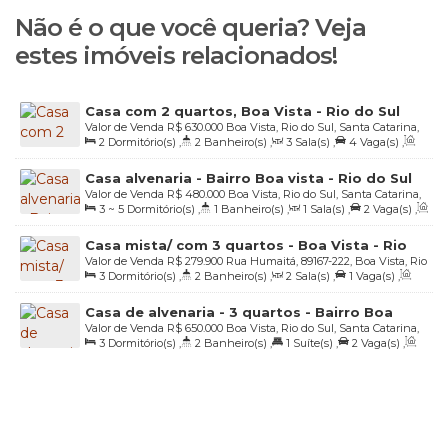
Não é o que você queria? Veja
estes imóveis relacionados!
Casa com 2 quartos, Boa Vista - Rio do Sul
Valor de Venda
R$
630.000
Boa Vista, Rio do Sul, Santa Catarina,
2
Dormitório(s)
,
2
Banheiro(s)
,
3
Sala(s)
,
4
Vaga(s)
,
Brasil
Útil:
140
.00
m²
,
Terreno:
387
.14
m²
,
Fundos:
9
.80
m
,
Frente:
Casa alvenaria - Bairro Boa vista - Rio do Sul
11
.50
m
,
Lado Direito:
36
.05
m
,
Lado Esquerdo:
36
.69
m
Valor de Venda
R$
480.000
Boa Vista, Rio do Sul, Santa Catarina,
3 ~ 5
Dormitório(s)
,
1
Banheiro(s)
,
1
Sala(s)
,
2
Vaga(s)
,
Brasil
Útil:
140
.00
m²
,
Terreno:
447
.50
m²
,
Fundos:
19
.80
m
,
Frente:
Casa mista/ com 3 quartos - Boa Vista - Rio
16
.00
m
,
Lado Direito:
25
.40
m
,
Lado Esquerdo:
25
.00
m
Valor de Venda
R$
279.900
Rua Humaitá, 89167-222, Boa Vista, Rio
do Sul - SC
3
Dormitório(s)
,
2
Banheiro(s)
,
2
Sala(s)
,
1
Vaga(s)
,
do Sul, Santa Catarina, Brasil
Útil:
112
.00
m²
,
Terreno:
280
.00
m²
,
Fundos:
20
.00
m
,
Frente:
Casa de alvenaria - 3 quartos - Bairro Boa
20
.00
m
,
Lado Direito:
16
.00
m
,
Lado Esquerdo:
8
.00
m
Valor de Venda
R$
650.000
Boa Vista, Rio do Sul, Santa Catarina,
Vista - Rio do Sul/SC
3
Dormitório(s)
,
2
Banheiro(s)
,
1
Suíte(s)
,
2
Vaga(s)
,
Brasil
Útil:
250
.00
m²
,
Terreno:
375
.00
m²