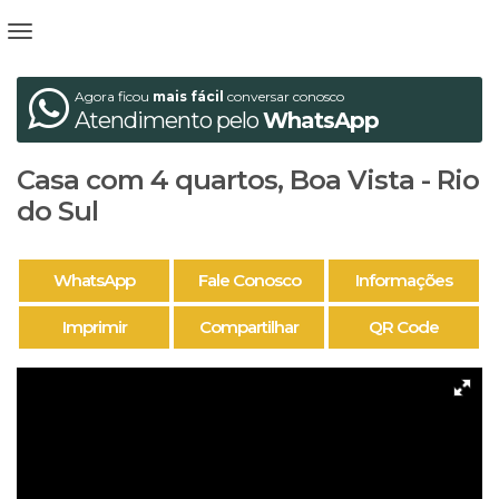
Agora ficou
mais fácil
conversar conosco
Atendimento pelo
WhatsApp
Casa com 4 quartos, Boa Vista - Rio
do Sul
WhatsApp
Fale Conosco
Informações
Imprimir
Compartilhar
QR Code