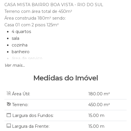
CASA MISTA BAIRRO BOA VISTA - RIO DO SUL
Terreno com área total de 450m²
Área construida 180m² sendo:
Casa 01 com 2 pisos 125m²
4 quartos
sala
cozinha
banheiro
área de serviço
Ver mais...
garagem
Casa 02 50m²
Medidas do Imóvel
2 quartos
banheiro
cozinha
Área Útil:
180
.00
m²
Aceita carro como parte pagamento.
Terreno:
450
.00
m²
Agende sua visita.
JAIR Imobiliária - CRECI-SC 6395J
15
.00
m
Whatts - 47-98871-8191
Fone 47-3300-1861
Largura da Frente:
15
.00
m