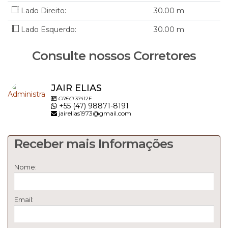
Lado Direito:
30
.00
m
Lado Esquerdo:
30
.00
m
Consulte nossos Corretores
JAIR ELIAS
CRECI
37412F
+55 (47) 98871-8191
jairelias1973@gmail.com
Receber mais Informações
Nome:
Email: