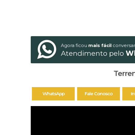
Agora ficou
mais fácil
conversa
Atendimento pelo
W
Terren
WhatsApp
Fale Conosco
I