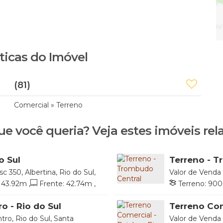
ticas do Imóvel
(81)
Comercial
»
Terreno
ue você queria? Veja estes imóveis rel
o Sul
Terreno - T
sc 350, Albertina, Rio do Sul,
Valor de Venda
Santa Catarina, 
43
.92
m
,
Frente:
42
.74
m
,
Terreno:
900
 Esquerdo:
87
.06
m
o - Rio do Sul
Terreno Com
tro, Rio do Sul, Santa
Valor de Venda