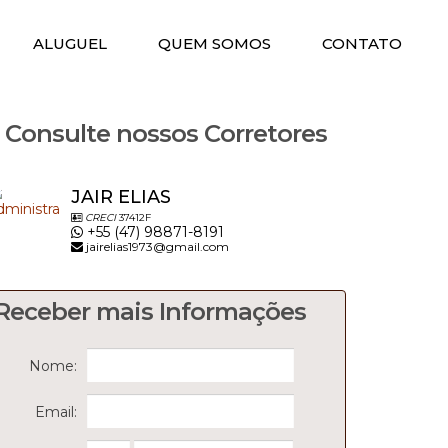
ALUGUEL
QUEM SOMOS
CONTATO
Consulte nossos Corretores
JAIR ELIAS
CRECI
37412F
+55 (47) 98871-8191
jairelias1973@gmail.com
Receber mais Informações
Nome:
Email: