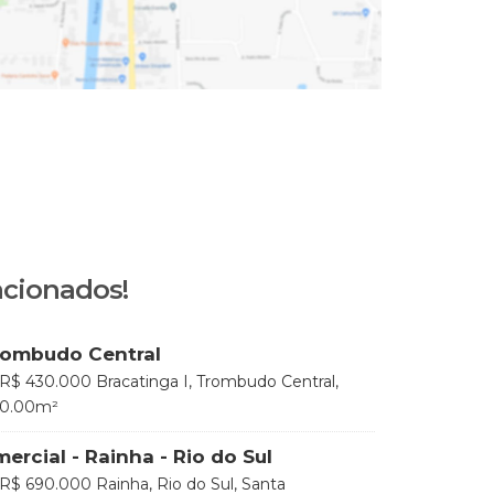
acionados!
rombudo Central
R$
430.000
Bracatinga I, Trombudo Central,
Brasil
0
.00
m²
ercial - Rainha - Rio do Sul
R$
690.000
Rainha, Rio do Sul, Santa