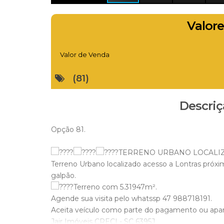
Valore
Valor de Venda
(81)
Descriç
Opção 81.
TERRENO URBANO LOCALIZ
Terreno Urbano localizado acesso a Lontras próxim
galpão.
Terreno com 5.31947m².
Agende sua visita pelo whatssp 47 988718191.
Aceita veículo como parte do pagamento ou apa
Jair Imóveis CRECI - SC 6395J