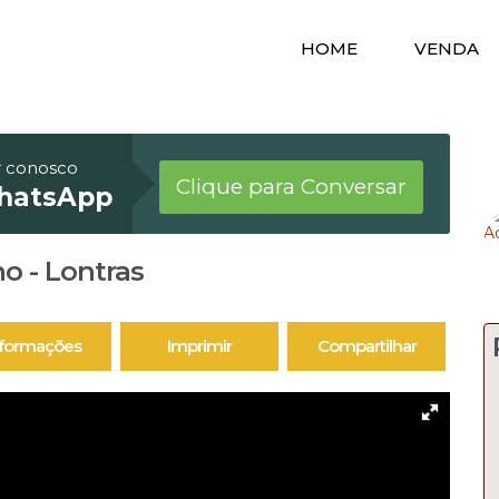
HOME
VENDA
r conosco
Clique para Conversar
hatsApp
o - Lontras
nformações
Imprimir
Compartilhar