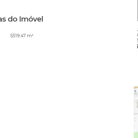
s do Imóvel
JAIR ELIAS
5319
.47
m²
CRECI
37412F
+55 (47) 98871-8191
jairelias1973@gmail.com