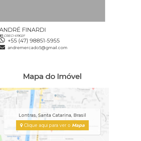
ANDRÉ FINARDI
VALDETE
CRECI
41902F
CRECI
43452F
+55 (47) 98851-5955
+55 (47
andremercado5@gmail.com
valdeteb
Mapa do Imóvel
Lontras
,
Santa Catarina
,
Brasil
Clique aqui para ver o
Mapa