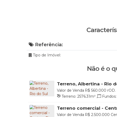
Caracterís
Referência:
Tipo de Imóvel:
Não é o q
Terreno, Albertina - Rio d
Valor de Venda
R$
560.000
rOD. 
Santa Catarina, Brasil
Terreno:
2576
.31
m²
,
Fundos:
Lado Direito:
110
.24
m
,
Lado
Terreno comercial - Centr
Valor de Venda
R$
2.500.000
Cen