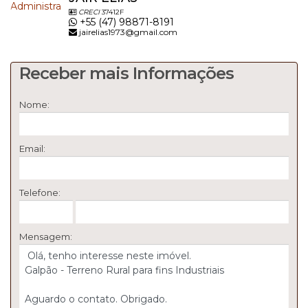
Corretor de Imóveis
CRECI
37412F
CRECI/SC 37412F
+55 (47) 98871-8191
www.jairimobiliaria.com.br
jairelias1973@gmail.com
CRECI/SC 6395J
Receber mais Informações
Nome:
Email:
Telefone:
Mensagem: