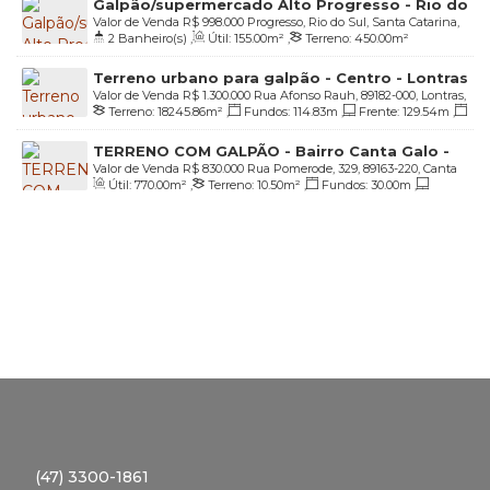
Galpão/supermercado Alto Progresso - Rio do
Lado Esquerdo:
49
.50
m
Valor de Venda
R$
998.000
Progresso, Rio do Sul, Santa Catarina,
Sul
2
Banheiro(s)
,
Útil:
155
.00
m²
,
Terreno:
450
.00
m²
Brasil
Terreno urbano para galpão - Centro - Lontras
Valor de Venda
R$
1.300.000
Rua Afonso Rauh, 89182-000, Lontras,
Terreno:
18245
.86
m²
,
Fundos:
114
.83
m
,
Frente:
129
.54
m
,
Santa Catarina, Brasil
Lado Direito:
210
.37
m
,
Lado Esquerdo:
176
.05
m
TERRENO COM GALPÃO - Bairro Canta Galo -
Valor de Venda
R$
830.000
Rua Pomerode, 329, 89163-220, Canta
Rio do Sul/SC
Útil:
770
.00
m²
,
Terreno:
10
.50
m²
,
Fundos:
30
.00
m
,
Galo, Rio do Sul, Santa Catarina, Brasil
Frente:
30
.00
m
,
Lado Direito:
35
.00
m
,
Lado Esquerdo:
35
.00
m
(47) 3300-1861