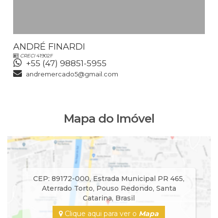
ANDRÉ FINARDI
CRECI
41902F
+55 (47) 98851-5955
andremercado5@gmail.com
Mapa do Imóvel
CEP: 89172-000
,
Estrada Municipal PR 465
,
Aterrado Torto
,
Pouso Redondo
,
Santa
Catarina
,
Brasil
Clique aqui para ver o
Mapa