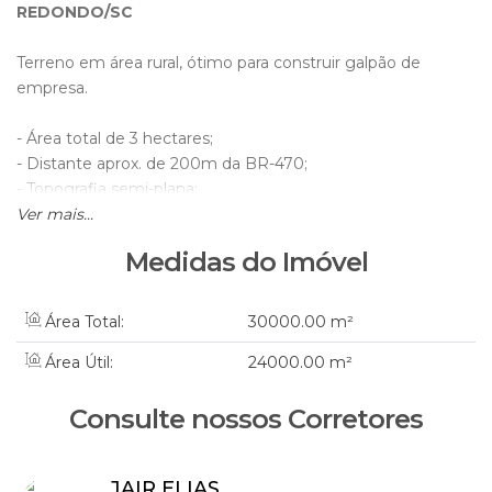
REDONDO/SC
Terreno em área rural, ótimo para construir galpão de
empresa.
- Área total de 3 hectares;
- Distante aprox. de 200m da BR-470;
- Topografia semi-plana;
- Localidade de Aterrado Torto.
Ver mais...
Medidas do Imóvel
Valor Total: R$ 650.000,00
Obs.: Preço sujeito a alterações, sem aviso prévio
Área Total:
30000
.00
m²
Área Útil:
24000
.00
m²
Gostou, agende uma visita
Consulte nossos Corretores
WHATS.: 47 98871-8191
JAIR ELIAS
JAIR ELIAS