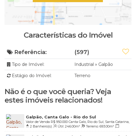
Características do Imóvel
Referência:
(597)
Tipo de Imóvel:
Industrial
»
Galpão
Estágio do Imóvel:
Terreno
Não é o que você queria? Veja
estes imóveis relacionados!
Galpão, Canta Galo - Rio do Sul
Valor de Venda
R$
950.000
Canta Galo, Rio do Sul, Santa Catarina,
2
Banheiro(s)
,
Útil:
246
.00
m²
,
Terreno:
693
.00
m²
,
Brasil
Fundos:
14
.00
m
,
Frente:
14
.00
m
,
Lado Direito:
49
.50
m
,