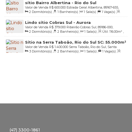
sítio Bairro Albertina - Rio do Sul
Valor de Venda
R$
600.000
Estrada Geral Albertina, 89167-655,
2
Dormitório(s)
,
1
Banheiro(s)
,
1
Sala(s)
,
1
Vaga(s)
,
Albertina, Rio do Sul, Santa Catarina, Brasil
Útil:
136
.00
m²
,
Terreno:
20000
.00
m²
,
Fundos:
94
.20
m
,
Lindo sítio Cobras Sul - Aurora
Frente:
155
.30
m
,
Lado Direito:
176
.88
m
,
Lado Esquerdo:
Valor de Venda
R$
379.000
Ribeirão Cobras Sul, 89186-000,
225
.42
m
2
Dormitório(s)
,
2
Banheiro(s)
,
1
Sala(s)
,
Útil:
116
.00
m²
,
Ribeirão Cobra Sul, Aurora, Santa Catarina, Brasil
Terreno:
30000
.00
m²
,
Fundos:
79
.80
m
,
Frente:
80
.00
m
,
Sítio na Serra Taboão, Rio do Sul SC: 55.000m²
Lado Direito:
401
.30
m
,
Lado Esquerdo:
400
.00
m
Valor de Venda
R$
1.400.000
Serra Taboão, Rio do Sul, Santa
com 2 lagoas
3
Dormitório(s)
,
2
Banheiro(s)
,
1
Sala(s)
,
1
Vaga(s)
,
Catarina, Brasil
Útil:
100
.00
m²
,
Terreno:
55000
.00
m²
(47) 3300-1861