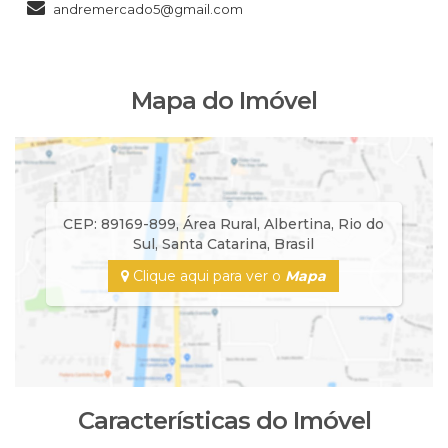
andremercado5@gmail.com
Mapa do Imóvel
CEP: 89169-899
,
Área Rural
,
Albertina
,
Rio do
Sul
,
Santa Catarina
,
Brasil
Clique aqui para ver o
Mapa
Características do Imóvel