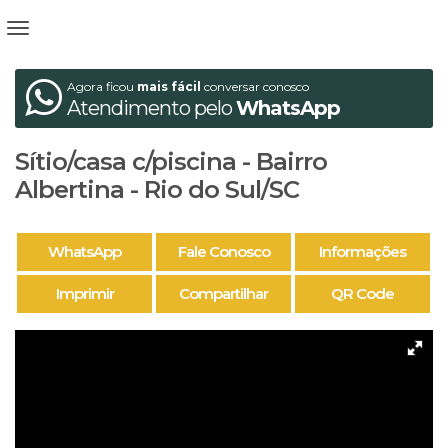
Agora ficou
mais fácil
conversar conosco
Atendimento pelo
WhatsApp
Sítio/casa c/piscina - Bairro
Albertina - Rio do Sul/SC
WhatsApp
Fale Conosco
Informações
Imprimir
Compartilhar
QR Code