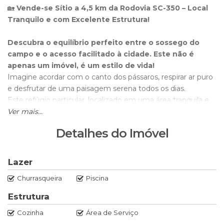
🏡
Vende-se Sítio a 4,5 km da Rodovia SC-350 – Local
Tranquilo e com Excelente Estrutura!
Descubra o equilíbrio perfeito entre o sossego do
campo e o acesso facilitado à cidade. Este não é
apenas um imóvel, é um estilo de vida!
Imagine acordar com o canto dos pássaros, respirar ar puro
e desfrutar de uma paisagem serena todos os dias.
Este refúgio particular, localizado em uma área tranquila e
de excelente vizinhança, oferece tudo isso e muito mais, a
Ver mais...
apenas
4,5 km da Rodovia SC-350
.
Detalhes do Imóvel
✨ Estrutura e Conforto:
Casa Sólida e Confortável (110m²):
Com 3 quartos
Lazer
amplos (sendo 1 suíte), sala aconchegante, cozinha
Churrasqueira
Piscina
funcional com fogão a lenha e 2 banheiros. Perfeita para
uma família.
Estrutura
Área de Lazer Premium:
A casa se abre para
Cozinha
Área de Serviço
um
espaço externo incrível
, com