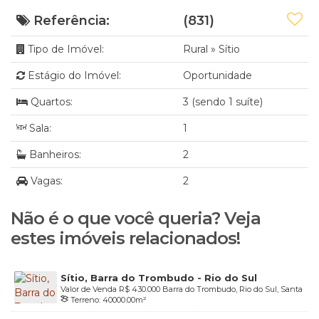
Referência:
(831)
Tipo de Imóvel:
Rural
»
Sítio
Estágio do Imóvel:
Oportunidade
Quartos:
3 (sendo 1 suíte)
Sala:
1
Banheiros:
2
Vagas:
2
Não é o que você queria? Veja
estes imóveis relacionados!
Sítio, Barra do Trombudo - Rio do Sul
Valor de Venda
R$
430.000
Barra do Trombudo, Rio do Sul, Santa
Terreno:
40000
.00
m²
Catarina, Brasil