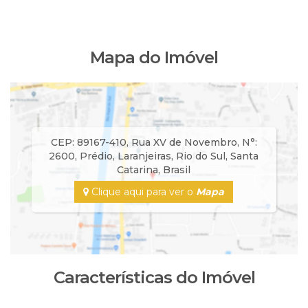
Mapa do Imóvel
CEP: 89167-410
,
Rua XV de Novembro
,
N°:
2600
,
Prédio
,
Laranjeiras
,
Rio do Sul
,
Santa
Catarina
,
Brasil
Clique aqui para ver o
Mapa
Características do Imóvel