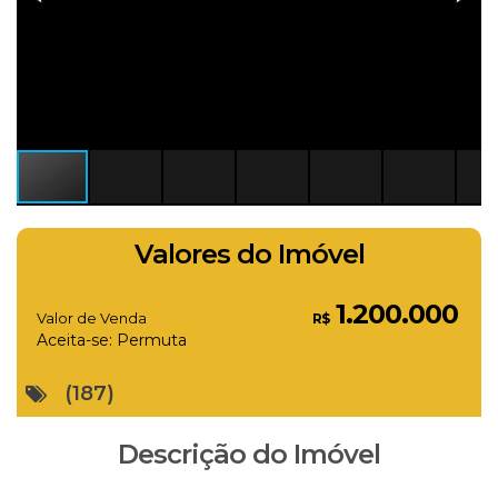
Valores do Imóvel
1.200.000
Valor de Venda
R$
Aceita-se: Permuta
(187)
Descrição do Imóvel