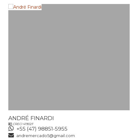
ANDRÉ FINARDI
CRECI
41902F
+55 (47) 98851-5955
andremercado5@gmail.com