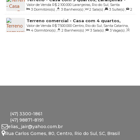
Valor de Venda
R$
2.100.000
Laranjeiras, Rio do Sul, Santa
Rio do Sul
3
Dormitório(s)
,
3
Banheiro(s)
,
2
Sala(s)
,
3
Suíte(s)
,
2
Catarina, Brasil
Vaga(s)
,
Útil:
127
.00
m²
,
Terreno:
2804
.00
m²
,
Fundos:
Terreno comercial - Casa com 4 quartos,
22
.70
m
,
Frente:
116
.02
m
,
Lado Direito:
50
.44
m
,
Lado
Valor de Venda
R$
7.500.000
Centro, Rio do Sul, Santa Catarina,
Centro - Rio do Sul
Esquerdo:
37
.70
m
4
Dormitório(s)
,
2
Banheiro(s)
,
3
Sala(s)
,
3
Vaga(s)
,
Brasil
Útil:
180
.00
m²
,
Terreno:
1096
.00
m²
(47) 3300-1861
(47) 98871-8191
elias_jair@yahoo.com.br
Rua Carlos Gomes
,
80
,
Centro
,
Rio do Sul
,
SC
,
Brasil