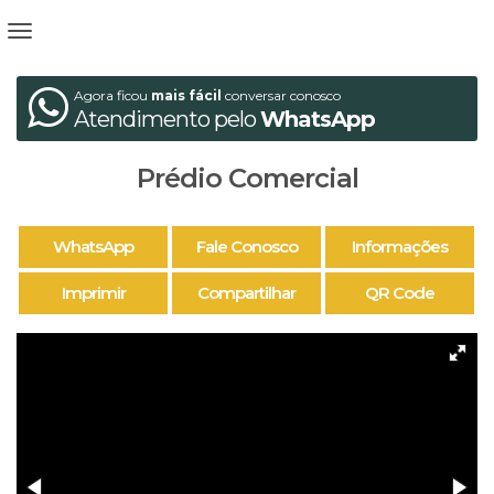
Agora ficou
mais fácil
conversar conosco
Atendimento pelo
WhatsApp
Prédio Comercial
WhatsApp
Fale Conosco
Informações
Imprimir
Compartilhar
QR Code