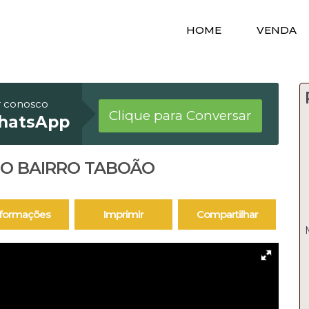
HOME
VENDA
r conosco
Clique para Conversar
hatsApp
 NO BAIRRO TABOÃO
nformações
Imprimir
Compartilhar