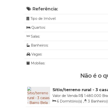
Referência:
Tipo de Imóvel:
Quartos:
Salas:
Banheiros:
Vagas:
Mobílias:
Não é o q
Sítio/terreno rural - 3 cas
Aliança - Rio do Sul/SC
Valor de Venda
R$
1.480.000
Bra
000, Bela Aliança, Rio do Sul, San
6
Dormitório(s)
,
3
Banheiro(
Útil:
300
.00
m²
,
Terreno:
5483