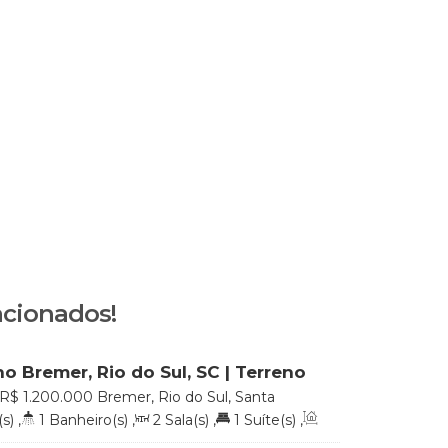
acionados!
no Bremer, Rio do Sul, SC | Terreno
² com área construída de 125m²
R$
1.200.000
Bremer, Rio do Sul, Santa
s)
,
1
Banheiro(s)
,
2
Sala(s)
,
1
Suíte(s)
,
,
2
Vaga(s)
,
Terreno:
30000
.00
m²