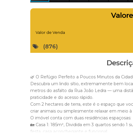
Valore
Valor de Venda
(876)
Descriç
🌿 O Refúgio Perfeito a Poucos Minutos da Cidad
Descubra um lindo sítio, extremamente bem local
metros do asfalto da Rua João Ledra — uma dist
praticidade e do acesso rápido.
Com 2 hectares de terra, este é o espaço que voc
criar animais ou simplesmente relaxar em meio à
O imóvel conta com duas residências espaçosas:
JAIR ELIAS
🏡 Casa 1: 185m², Dividida em 3 quartos sendo 1 su
CRECI
37412F
+55 (47) 98871-8191
festa, casa aconchegante e funcional.