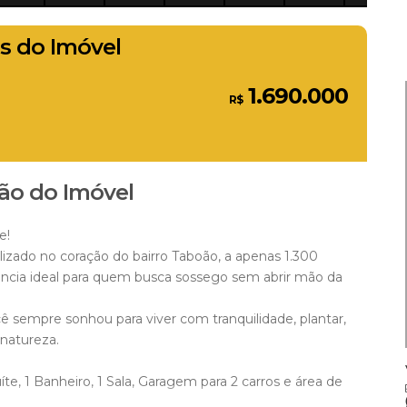
s do Imóvel
1.690.000
R$
ão do Imóvel
e!
izado no coração do bairro Taboão, a apenas 1.300
ância ideal para quem busca sossego sem abrir mão da
ê sempre sonhou para viver com tranquilidade, plantar,
 natureza.
ANDRÉ FINARDI
íte, 1 Banheiro, 1 Sala, Garagem para 2 carros e área de
CRECI
41902F
+55 (47) 98851-5955