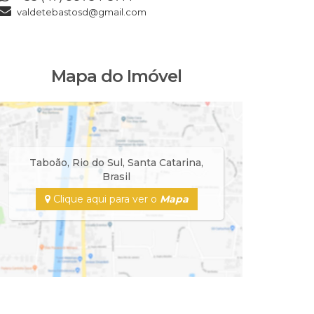
jairimove
valdetebastosd@gmail.com
Mapa do Imóvel
Taboão
,
Rio do Sul
,
Santa Catarina
,
Brasil
Clique aqui para ver o
Mapa