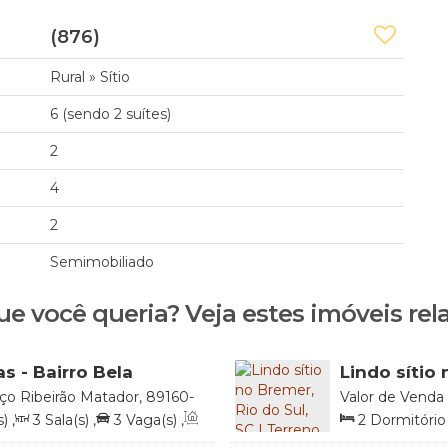
(876)
Rural
»
Sítio
6 (sendo 2 suítes)
2
4
2
Semimobiliado
ue você queria? Veja estes imóveis rel
as - Bairro Bela
Lindo sítio 
de 30.000m
ço Ribeirão Matador, 89160-
Valor de Venda
ta Catarina, Brasil
Catarina, Brasil
s)
,
3
Sala(s)
,
3
Vaga(s)
,
2
Dormitório(
0
.86
m²
,
Fundos:
104
.30
m
,
Total:
125
.00
m²