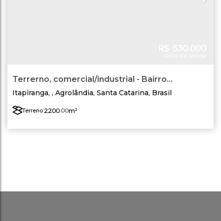
R$
530.000
Valor de Venda
Terrerno, comercial/industrial - Bairro
Itapiranga - Agrolândia - SC - Área 02
Itapiranga
,
Agrolândia
,
Santa Catarina
,
Brasil
2200
.00
m²
Terreno: