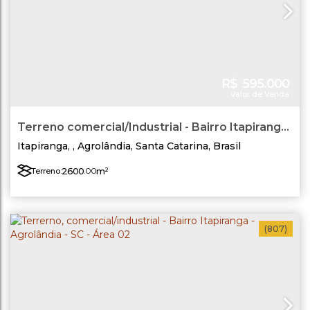
R$
595.000
Valor de Venda
Terreno comercial/Industrial - Bairro Itapiranga
- Agrolândia/SC Área 03
Itapiranga
,
Agrolândia
,
Santa Catarina
,
Brasil
2600
.00
m²
Terreno:
(807)