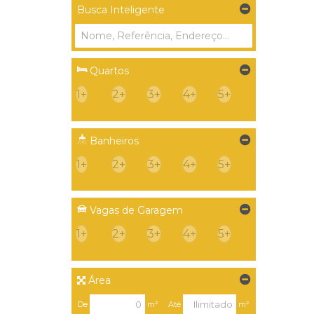
Areado (1)
Busca Inteligente
Trombudo Central (1)
Bracatinga I (1)
Quartos
1+
2+
3+
4+
5+
Banheiros
1+
2+
3+
4+
5+
Vagas de Garagem
1+
2+
3+
4+
5+
Área
De
m²
Até
m²