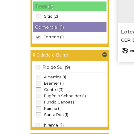
Rural (2)
Sítio (2)
Comercial (1)
Lote/t
Terreno (1)
come
CEP: 
Taió
,
Ter
Cidade e Bairro
Rio do Sul (9)
Albertina (1)
Bremer (1)
Centro (3)
Eugênio Schneider (1)
Fundo Canoas (1)
Rainha (1)
Santa Rita (1)
Ibirama (1)