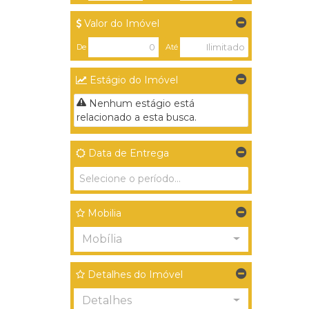
Valor do Imóvel
De
Até
Estágio do Imóvel
Nenhum estágio está
relacionado a esta busca.
Data de Entrega
Mobilia
Mobília
Detalhes do Imóvel
Detalhes