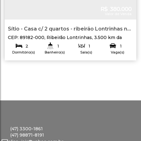
R$
380.000
Valor de Venda
Sítio - Casa c/ 2 quartos - ribeirão Lontrinhas na
cidade de Lontras
CEP: 89182-000
,
Ribeirão Lontrinhas
,
3.500 km da
Igreja
,
Lontras
,
Santa Catarina
,
Brasil
2
1
1
1
Dormitório(s)
Banheiro(s)
Sala(s)
Vaga(s)
80
.00
m²
4372
.10
m²
277
.01
m
Útil:
Terreno:
Fundos:
Lado Esquerdo:
195
.73
m
Frente:
15
.68
m
(47) 3300-1861
(47) 98871-8191