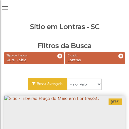
Sítio em Lontras - SC
Filtros da Busca
Tipo de Imóvel:
Cidade:
Rural » Sítio
Lontras
Busca Avançada
(676)