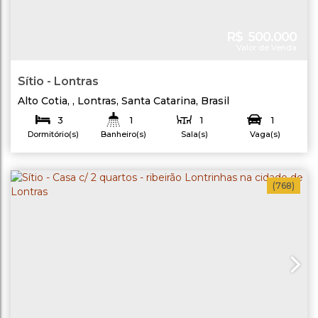
R$
500.000
Valor de Venda
Sítio - Lontras
Alto Cotia
,
Lontras
,
Santa Catarina
,
Brasil
3
1
1
1
Dormitório(s)
Banheiro(s)
Sala(s)
Vaga(s)
Terreno:
70
.00
m²
Útil:
30000
.00
m²
(768)