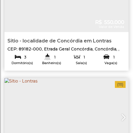
R$
550.000
Valor de Venda
Sitio - localidade de Concórdia em Lontras
CEP: 89182-000
,
Etrada Geral Concórdia
,
Concórdia
,
Lontras
,
Santa Catarina
,
Brasil
3
1
1
1
Dormitório(s)
Banheiro(s)
Sala(s)
Vaga(s)
Terreno:
36429
.33
m²
(111)