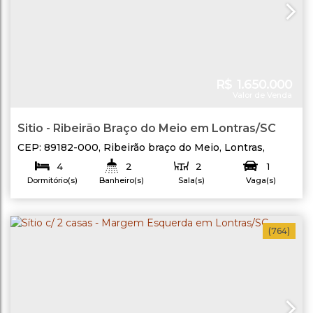
R$
1.650.000
Valor de Venda
Sitio - Ribeirão Braço do Meio em Lontras/SC
CEP: 89182-000
,
Ribeirão braço do Meio
,
Lontras
,
Santa Catarina
,
Brasil
4
2
2
1
Dormitório(s)
Banheiro(s)
Sala(s)
Vaga(s)
700
.00
m²
Útil:
(764)