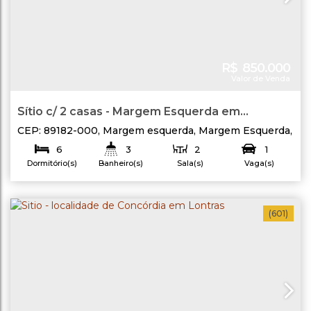
R$
850.000
Valor de Venda
Sítio c/ 2 casas - Margem Esquerda em
Lontras/SC
CEP: 89182-000
,
Margem esquerda
,
Margem Esquerda
,
Lontras
,
Santa Catarina
,
Brasil
6
3
2
1
Dormitório(s)
Banheiro(s)
Sala(s)
Vaga(s)
Terreno:
220
.00
m²
Útil:
10274
.00
m²
(601)