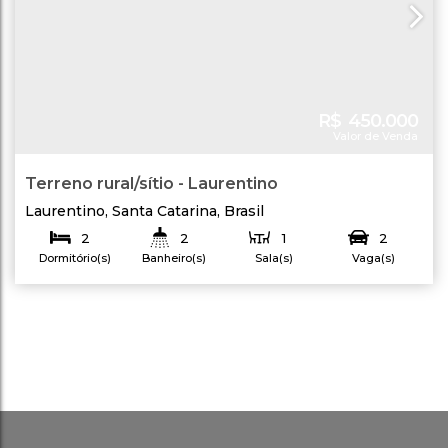
R$
450.000
Valor de Venda
Terreno rural/sítio - Laurentino
Laurentino
,
Santa Catarina
,
Brasil
2
2
1
2
Dormitório(s)
Banheiro(s)
Sala(s)
Vaga(s)
300
.00
m²
80
.00
m²
300
.00
m²
Total:
Útil:
Terreno: