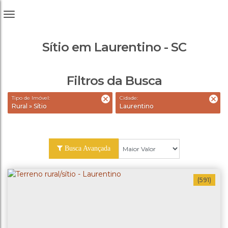
Sítio em Laurentino - SC
Filtros da Busca
Tipo de Imóvel:
Cidade:
Rural » Sítio
Laurentino
Busca Avançada
(591)