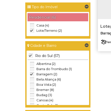
Tipo do Imóvel
Residencial (6)
Casa (4)
Lote/
Lote/Terreno (2)
Barr
Ter
Cidade e Bairro
Lad
Rio do Sul (57)
Albertina (2)
Barra do Trombudo (1)
Barragem (2)
Bela Aliança (6)
Boa Vista (2)
Bremer (8)
Budag (3)
Canoas (4)
Canta Galo (1)
Centro (2)