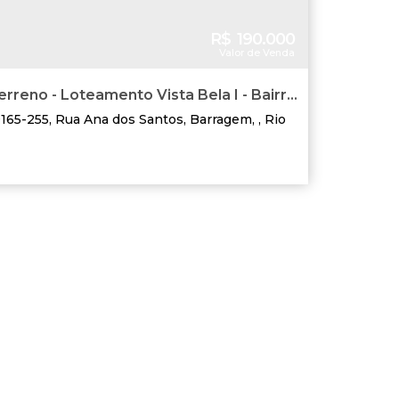
R$
190.000
Valor de Venda
erreno - Loteamento Vista Bela I - Bairro
gem
165-255
,
Rua Ana dos Santos
,
Barragem
,
Rio
Santa Catarina
,
Brasil