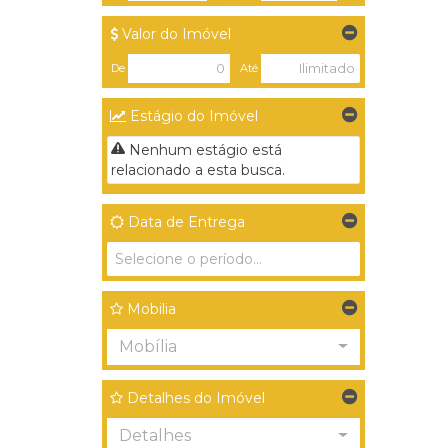
Valor do Imóvel
De
Até
Estágio do Imóvel
Nenhum estágio está
relacionado a esta busca.
Data de Entrega
Mobilia
Mobília
Detalhes do Imóvel
Detalhes