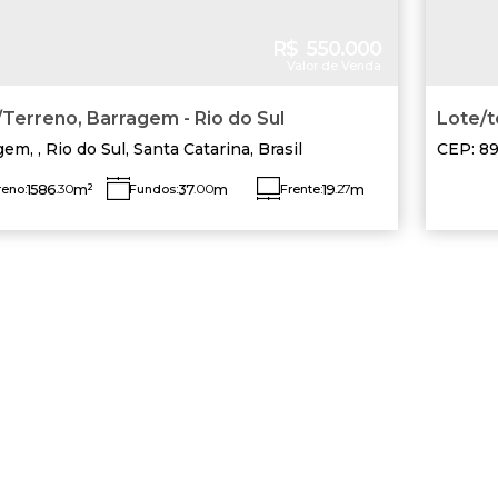
R$
550.000
Valor de Venda
Terreno, Barragem - Rio do Sul
Lote/t
Barra
agem
,
Rio do Sul
,
Santa Catarina
,
Brasil
CEP: 89
do Sul
,
1586
.30
m²
37
.00
m
19
.27
m
reno:
Fundos:
Frente:
Lado Esquerdo:
51
.31
m
o Direito:
14
.13
m