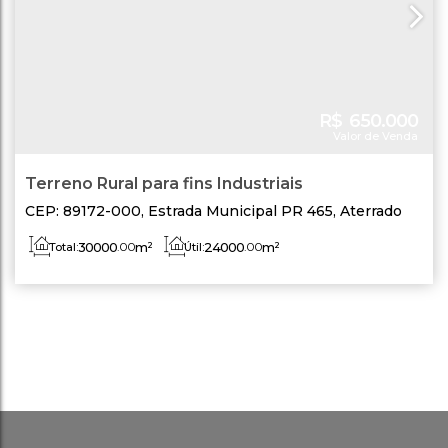
R$
650.000
Valor de Venda
Terreno Rural para fins Industriais
CEP: 89172-000
,
Estrada Municipal PR 465
,
Aterrado
Torto
,
Pouso Redondo
,
Santa Catarina
,
Brasil
30000
.00
m²
24000
.00
m²
Total:
Útil: