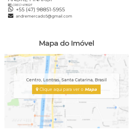
CRECI
41902F
+55 (47) 98851-5955
andremercado5@gmail.com
Mapa do Imóvel
Centro
,
Lontras
,
Santa Catarina
,
Brasil
Clique aqui para ver o
Mapa