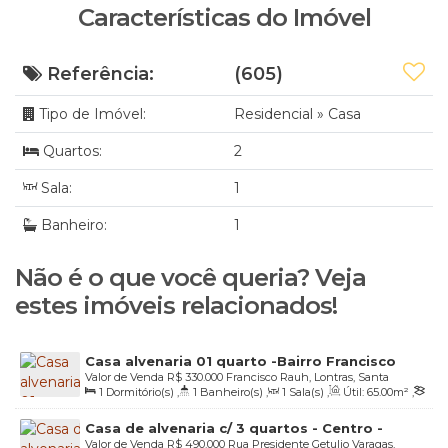
Características do Imóvel
Referência:
(605)
Tipo de Imóvel:
Residencial
»
Casa
Quartos:
2
Sala:
1
Banheiro:
1
Não é o que você queria? Veja
estes imóveis relacionados!
Casa alvenaria 01 quarto -Bairro Francisco
Valor de Venda
R$
330.000
Francisco Rauh, Lontras, Santa
Rauh - Lontras/SC
1
Dormitório(s)
,
1
Banheiro(s)
,
1
Sala(s)
,
Útil:
65
.00
m²
,
Catarina, Brasil
Terreno:
3
.60
m²
,
Fundos:
18
.00
m
,
Frente:
18
.00
m
,
Lado
Casa de alvenaria c/ 3 quartos - Centro -
Direito:
20
.00
m
,
Lado Esquerdo:
20
.00
m
Valor de Venda
R$
490.000
Rua Presidente Getulio Varagas,
Lontras/SC