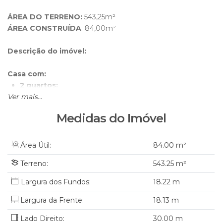
ÁREA DO TERRENO:
543,25m²
ÁREA CONSTRUÍDA
: 84,00m²
Descrição do imóvel:
Casa com:
2 quartos;
Ver mais...
1 banheiros;
1 sala;
Medidas do Imóvel
Garagem para 1 carro
Cozinha
Área de serviço;
Área Útil:
84
.00
m²
Terreno:
543
.25
m²
OBS. Livre de enchentes
18
.22
m
Valor sujeito a alteração sem aviso prévio.
Largura da Frente:
18
.13
m
Lado Direito:
30
.00
m