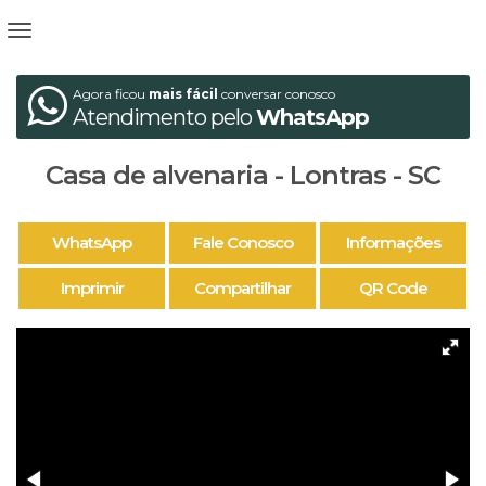
Agora ficou
mais fácil
conversar conosco
Atendimento pelo
WhatsApp
Casa de alvenaria - Lontras - SC
WhatsApp
Fale Conosco
Informações
Imprimir
Compartilhar
QR Code