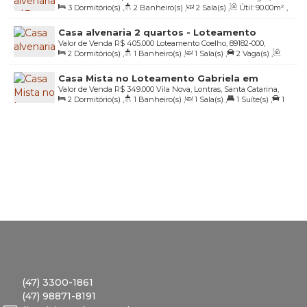
3
Dormitório(s)
,
2
Banheiro(s)
,
2
Sala(s)
,
Útil:
90
.00
m²
,
89182-000, Centro, Lontras, Santa Catarina, Brasil
Terreno:
530
.00
m²
Casa alvenaria 2 quartos - Loteamento
Valor de Venda
R$
405.000
Loteamento Coelho, 89182-000,
Coelho Lontras SC
2
Dormitório(s)
,
1
Banheiro(s)
,
1
Sala(s)
,
2
Vaga(s)
,
Pioneiros, Lontras, Santa Catarina, Brasil
Útil:
68
.00
m²
,
Terreno:
178
.00
m²
Casa Mista no Loteamento Gabriela em
Valor de Venda
R$
349.000
Vila Nova, Lontras, Santa Catarina,
Lontras
2
Dormitório(s)
,
1
Banheiro(s)
,
1
Sala(s)
,
1
Suíte(s)
,
1
Brasil
Vaga(s)
,
Útil:
70
.00
m²
,
Terreno:
360
.00
m²
,
Frente:
13
.85
m
(47) 3300-1861
(47) 98871-8191