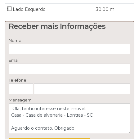
Agende sua visita!
Lado Esquerdo:
30
.00
m
JAIR Imobiliária CRECI/SC 6395J
WhatsApp 47-98871-8191
Receber mais Informações
WhatsApp 47 3300-1861
Nome:
www.jairimobiliaria.com.br
Email:
Telefone:
Mensagem: