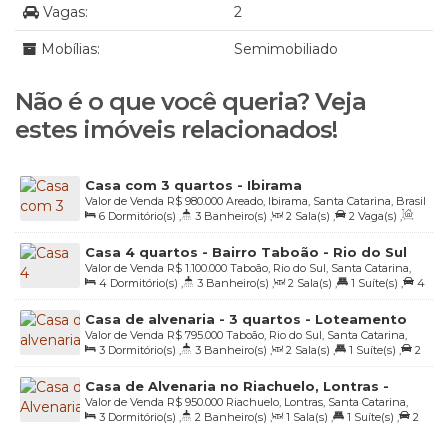
Vagas:
2
Mobílias:
Semimobiliado
Não é o que você queria? Veja
estes imóveis relacionados!
Casa com 3 quartos - Ibirama
Valor de Venda
R$
980.000
Areado, Ibirama, Santa Catarina, Brasil
6
Dormitório(s)
,
3
Banheiro(s)
,
2
Sala(s)
,
2
Vaga(s)
,
Útil:
170
.00
m²
,
Terreno:
3452
.00
m²
Casa 4 quartos - Bairro Taboão - Rio do Sul
Valor de Venda
R$
1.100.000
Taboão, Rio do Sul, Santa Catarina,
4
Dormitório(s)
,
3
Banheiro(s)
,
2
Sala(s)
,
1
Suíte(s)
,
4
Brasil
Vaga(s)
,
Útil:
190
.00
m²
,
Terreno:
856
.10
m²
Casa de alvenaria - 3 quartos - Loteamento
Valor de Venda
R$
795.000
Taboão, Rio do Sul, Santa Catarina,
Tucano - Bairro Taboão - Rio do Sul/SC
3
Dormitório(s)
,
3
Banheiro(s)
,
2
Sala(s)
,
1
Suíte(s)
,
2
Brasil
Vaga(s)
,
Útil:
184
.18
m²
,
Terreno:
374
.46
m²
Casa de Alvenaria no Riachuelo, Lontras -
Valor de Venda
R$
950.000
Riachuelo, Lontras, Santa Catarina,
229m² de Área Útil
3
Dormitório(s)
,
2
Banheiro(s)
,
1
Sala(s)
,
1
Suíte(s)
,
2
Brasil
Vaga(s)
,
Útil:
229
.00
m²
,
Terreno:
408
.75
m²
,
Frente:
16
.35
m