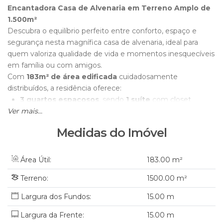
Encantadora Casa de Alvenaria em Terreno Amplo de
1.500m²
Descubra o equilíbrio perfeito entre conforto, espaço e
segurança nesta magnífica casa de alvenaria, ideal para
quem valoriza qualidade de vida e momentos inesquecíveis
em família ou com amigos.
Com
183m² de área edificada
cuidadosamente
distribuídos, a residência oferece:
3 quartos espaçosos
, sendo
1 suíte
com closet
Ver mais...
exclusivo, garantindo privacidade e aconchego.
Sala de estar
ampla e integrada, perfeita para o
Medidas do Imóvel
convívio diário.
Cozinha funcional
que já conta com
móveis
planejados
— basta preparar suas refeições favoritas.
Área Útil:
183
.00
m²
Área de festas
coberta, ideal para confraternizações
Terreno:
1500
.00
m²
inesquecíveis.
2 vagas de garagem
, assegurando comodidade e
15
.00
m
segurança para seus veículos.
O grande diferencial fica por conta do
terreno de 1.500m²
,
Largura da Frente:
15
.00
m