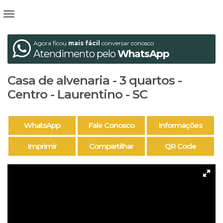
Agora ficou
mais fácil
conversar conosco
Atendimento pelo
WhatsApp
Casa de alvenaria - 3 quartos -
Centro - Laurentino - SC
WhatsApp
Fale Conosco
Informações
Imprimir
Compartilhar
QR Code