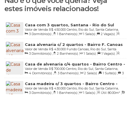
Não é o que você queria? Veja
estes imóveis relacionados!
Casa com 3 quartos, Santana - Rio do Sul
Valor de Venda
R$
450.000
Centro, Rio do Sul, Santa Catarina,
3
Dormitório(s)
,
1
Banheiro(s)
,
1
Sala(s)
,
2
Vaga(s)
,
Brasil
Útil:
120
.00
m²
,
Terreno:
520
.00
m²
,
Fundos:
13
.00
m
,
Frente:
Casa alvenaria c/ 2 quartos - Bairro F. Canoas
13
.00
m
,
Lado Direito:
40
.00
m
,
Lado Esquerdo:
40
.00
m
Valor de Venda
R$
430.000
Fundo Canoas, Rio do Sul, Santa
- Rio do Sul
3
Dormitório(s)
,
2
Banheiro(s)
,
1
Sala(s)
,
1
Vaga(s)
,
Catarina, Brasil
Útil:
145
.00
m²
,
Terreno:
450
.00
m²
,
Fundos:
15
.00
m
,
Frente:
Casa de alvenaria c/4 quartos - Bairro Centro -
15
.00
m
,
Lado Direito:
30
.00
m
,
Lado Esquerdo:
30
.00
m
Valor de Venda
R$
700.000
Centro, Rio do Sul, Santa Catarina,
Rio do Sul/SC
4
Dormitório(s)
,
3
Banheiro(s)
,
2
Sala(s)
,
1
Suíte(s)
,
3
Brasil
Vaga(s)
,
Útil:
159
.13
m²
,
Terreno:
387
.84
m²
,
Fundos:
36
.89
m
Casa madeira c/ 3 quartos - Bairro Centro -
,
Frente:
21
.30
m
Valor de Venda
R$
430.000
Centro, Rio do Sul, Santa Catarina,
Rio do Sul/SC
3
Dormitório(s)
,
1
Banheiro(s)
,
1
Sala(s)
,
Útil:
80
.00
m²
,
Brasil
Terreno:
273
.00
m²