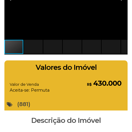
Valores do Imóvel
430.000
Valor de Venda
R$
Aceita-se: Permuta
(881)
Descrição do Imóvel