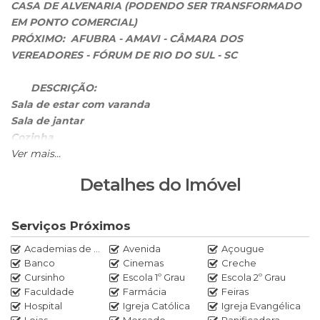
CASA DE ALVENARIA (PODENDO SER TRANSFORMADO
EM PONTO COMERCIAL)
PRÓXIMO: AFUBRA - AMAVI - CÂMARA DOS
VEREADORES - FÓRUM DE RIO DO SUL - SC
DESCRIÇÃO:
Sala de estar com varanda
Sala de jantar
Cozinha
Área de serviço
Ver mais...
3 quartos
Detalhes do Imóvel
Banheiro social
Garagem
Aceita proposta com apartamento
Serviços Próximos
Região central próximo do novo Fórum
Academias de ginástica
Avenida
Açougue
Ao lado da Afubra
Banco
Cinemas
Creche
Cursinho
Escola 1º Grau
Escola 2º Grau
AGENDE SUA VISITA!
Faculdade
Farmácia
Feiras
Hospital
Igreja Católica
Igreja Evangélica
Contato