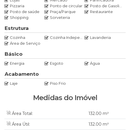
Lojas
Mercado
Panificadora
Whatsapp - (47)997345714
Pizzaria
Ponto de circular
Posto de Gasolina
Posto de saúde
Praça/Parque
Restaurante
Valdete Bastos
Shopping
Sorveteria
Corretora de Imóveis
CRECI-SC 43452f
Estrutura
Cozinha
Cozinha Independente
Lavanderia
Área de Serviço
JAIR IMOBILIÁRIA LTDA
CREC-SC 6395J
Básico
www.jairimoveis.net
Energia
Esgoto
Água
Acabamento
Laje
Piso Frio
Medidas do Imóvel
Área Total:
132
.00
m²
Área Útil:
132
.00
m²