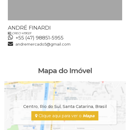
ANDRÉ FINARDI
CRECI
41902F
+55 (47) 98851-5955
andremercado5@gmail.com
Mapa do Imóvel
Centro
,
Rio do Sul
,
Santa Catarina
,
Brasil
Clique aqui para ver o
Mapa