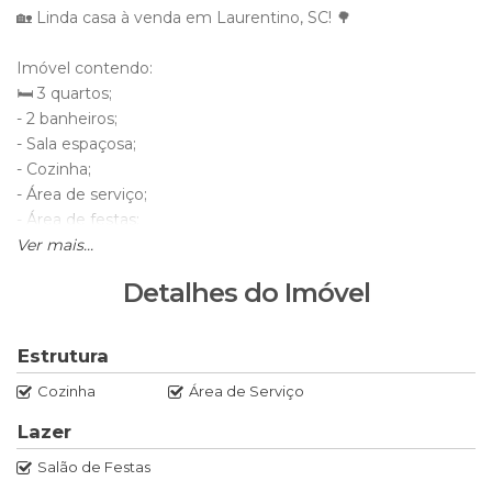
🏡 Linda casa à venda em Laurentino, SC! 🌳
Imóvel contendo:
🛏️ 3 quartos;
- 2 banheiros;
- Sala espaçosa;
- Cozinha;
- Área de serviço;
- Área de festas;
- Garagem para 1 veículo.
Ver mais...
Detalhes do Imóvel
Esta casa é ideal para famílias que buscam um novo lar com
muito conforto e praticidade.
Estrutura
🌿 Localizada em uma área tranquila, com 300m² de
Cozinha
Área de Serviço
terreno e 120m² de área construída, esta casa é o sonho de
quem busca qualidade de vida.
Lazer
Salão de Festas
💰 Consulte o valor e agende uma visita para conhecer esse