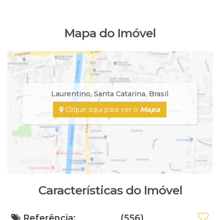
Mapa do Imóvel
Laurentino
,
Santa Catarina
,
Brasil
Clique aqui para ver o
Mapa
Características do Imóvel
Referência:
(556)