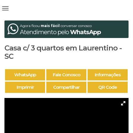
Agora ficou
mais fácil
conversar conosco
Atendimento pelo
WhatsApp
Casa c/ 3 quartos em Laurentino -
SC
WhatsApp
Fale Conosco
Informações
Imprimir
Compartilhar
QR Code