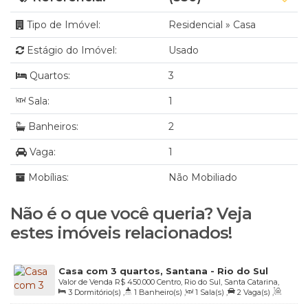
Tipo de Imóvel:
Residencial
»
Casa
Estágio do Imóvel:
Usado
Quartos:
3
Sala:
1
Banheiros:
2
Vaga:
1
Mobílias:
Não Mobiliado
Não é o que você queria? Veja
estes imóveis relacionados!
Casa com 3 quartos, Santana - Rio do Sul
Valor de Venda
R$
450.000
Centro, Rio do Sul, Santa Catarina,
3
Dormitório(s)
,
1
Banheiro(s)
,
1
Sala(s)
,
2
Vaga(s)
,
Brasil
Útil:
120
.00
m²
,
Terreno:
520
.00
m²
,
Fundos:
13
.00
m
,
Frente: