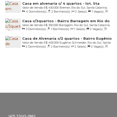
Casa em alvenaria c/ 4 quartos - lot. Sta
13
.00
m
,
Lado Direito:
40
.00
m
,
Lado Esquerdo:
40
.00
m
Valor de Venda
R$
450.000
Bremer, Rio do Sul, Santa Catarina,
Monica em Rio do Sul
4
Dormitório(s)
,
2
Banheiro(s)
,
2
Sala(s)
,
1
Vaga(s)
,
Brasil
Útil:
120
.00
m²
,
Terreno:
378
.00
m²
,
Fundos:
14
.00
m
,
Frente:
Casa c/3quartos - Bairro Barragem em Rio do
14
.00
m
,
Lado Direito:
27
.00
m
,
Lado Esquerdo:
27
.00
m
Valor de Venda
R$
350.000
Barragem, Rio do Sul, Santa Catarina,
Sul/SC
3
Dormitório(s)
,
1
Banheiro(s)
,
1
Sala(s)
,
2
Vaga(s)
,
Brasil
Útil:
110
.00
m²
,
Terreno:
375
.00
m²
,
Fundos:
15
.00
m
,
Frente:
Casa de Alvenaria c/2 quartos - Bairro Eugênio
15
.00
m
,
Lado Direito:
25
.00
m
,
Lado Esquerdo:
25
.00
m
Valor de Venda
R$
400.000
Eugênio Schneider, Rio do Sul, Santa
Schneider em Rio do Sul/SC
2
Dormitório(s)
,
2
Banheiro(s)
,
2
Sala(s)
,
2
Vaga(s)
,
Catarina, Brasil
Útil:
128
.69
m²
,
Terreno:
270
.00
m²
,
Fundos:
15
.00
m
,
Frente:
15
.00
m
,
Lado Direito:
18
.00
m
,
Lado Esquerdo:
18
.00
m
(47) 3300-1861