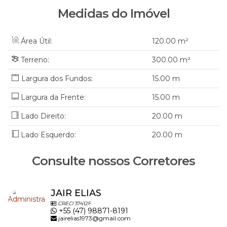
incrível imóvel! Não perca essa oportunidade de morar em
Medidas do Imóvel
um lugar tão especial.
📞 Entre em contato conosco e garanta já a sua casa dos
Área Útil:
120
.00
m²
sonhos em Laurentino, SC! 🏡
Terreno:
300
.00
m²
JAIR Imobiliária
15
.00
m
CRECI/SC 6395J
WhatsApp 47 98871-8191
Largura da Frente:
15
.00
m
WhatsApp 47 3300-1861
Lado Direito:
20
.00
m
www.jairimobiliaria.com.br
Lado Esquerdo:
20
.00
m
Consulte nossos Corretores
JAIR ELIAS
CRECI
37412F
+55 (47) 98871-8191
jairelias1973@gmail.com