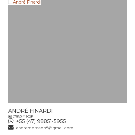
ANDRÉ FINARDI
CRECI
41902F
+55 (47) 98851-5955
andremercado5@gmail.com