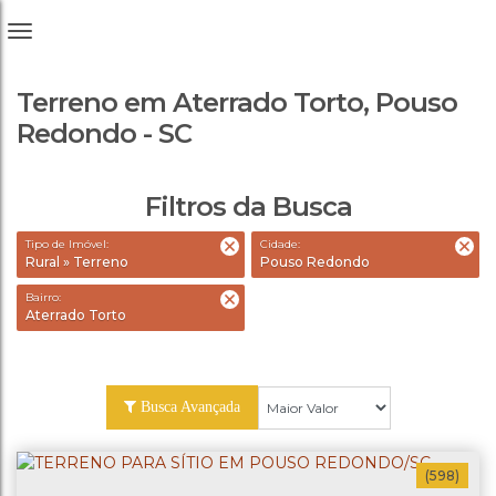
Terreno em Aterrado Torto, Pouso
Redondo - SC
Filtros da Busca
Tipo de Imóvel:
Cidade:
Rural » Terreno
Pouso Redondo
Bairro:
Aterrado Torto
Busca Avançada
(598)