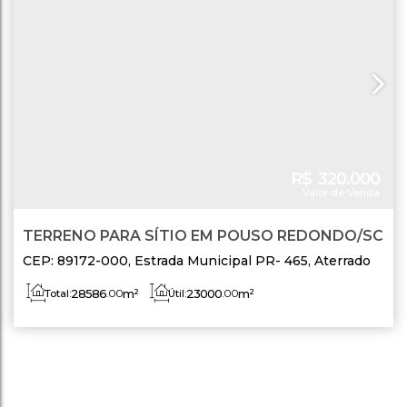
R$
320.000
Valor de Venda
TERRENO PARA SÍTIO EM POUSO REDONDO/SC
CEP: 89172-000
,
Estrada Municipal PR- 465
,
Aterrado
Torto
,
Pouso Redondo
,
Santa Catarina
,
Brasil
28586
.00
m²
23000
.00
m²
Total:
Útil: