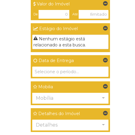
Valor do Imóvel
De
Até
Estágio do Imóvel
Nenhum estágio está
relacionado a esta busca.
Data de Entrega
Mobilia
Mobília
Detalhes do Imóvel
Detalhes