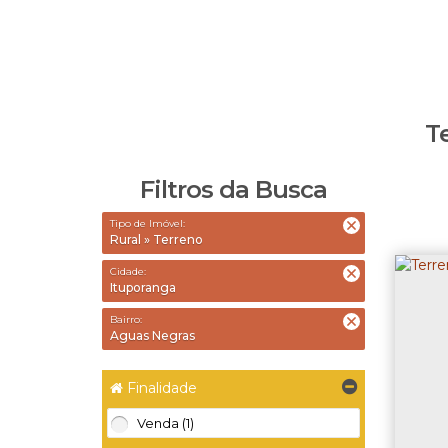
T
Filtros da Busca
Tipo de Imóvel:
Rural » Terreno
Cidade:
Ituporanga
Bairro:
Aguas Negras
Finalidade
Venda (1)