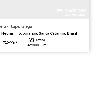
R$
2.400.000
Valor de Venda
no - Ituporanga
 Negras
,
Ituporanga
,
Santa Catarina
,
Brasil
Terreno:
720
.00
m²
til:
437000
.00
m²