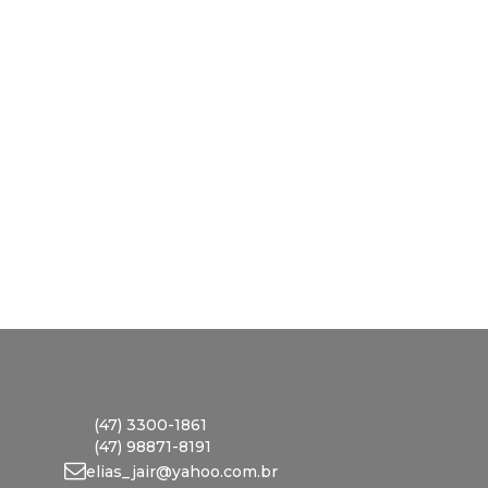
(47) 3300-1861
(47) 98871-8191
elias_jair@yahoo.com.br