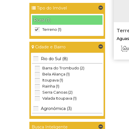
Tipo do Imóvel
Rural (1)
Terreno (1)
Terre
Aguas
Cidade e Bairro
Ú
Rio do Sul (8)
Barra do Trombudo (2)
Bela Aliança (1)
Itoupava (1)
Rainha (1)
Serra Canoas (2)
Valada Itoupava (1)
Agronômica (3)
Mosquito (1)
Mosquito Grande (1)
Busca Inteligente