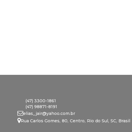
(47) 3300-1861
(47) 98871-8191
elias_jair@yahoo.com.br
Rua Carlos Gomes
,
80
,
Centro
,
Rio do Sul
,
SC
,
Brasil