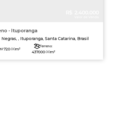
R$
2.400.000
Valor de Venda
no - Ituporanga
 Negras
,
Ituporanga
,
Santa Catarina
,
Brasil
Terreno:
720
.00
m²
til:
437000
.00
m²