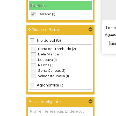
Rural (1)
Terreno (1)
Terre
Cidade e Bairro
Aguas
Rio do Sul (8)
Ú
Barra do Trombudo (2)
Bela Aliança (1)
Itoupava (1)
Rainha (1)
Serra Canoas (2)
Valada Itoupava (1)
Agronômica (3)
Mosquito (1)
Mosquito Grande (1)
Busca Inteligente
Valada Gropp (1)
Petrolândia (2)