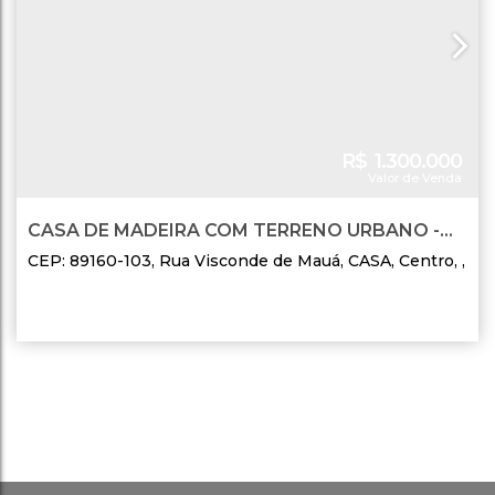
R$
1.300.000
Valor de Venda
CASA DE MADEIRA COM TERRENO URBANO -
BAIRRO SANTATA
CEP: 89160-103
,
Rua Visconde de Mauá
,
CASA
,
Centro
,
Rio do Sul
,
Santa Catarina
,
Brasil