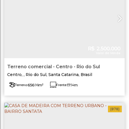
R$
2.500.000
Valor de Venda
Terreno comercial - Centro - Rio do Sul
Centro
,
Rio do Sul
,
Santa Catarina
,
Brasil
656
.96
m²
17
.54
m
Terreno:
Frente:
(878)