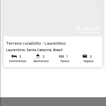
R$
450.000
Valor de Venda
Terreno rural/sítio - Laurentino
Laurentino
,
Santa Catarina
,
Brasil
2
2
1
2
Dormitório(s)
Banheiro(s)
Sala(s)
Vaga(s)
300
.00
m²
80
.00
m²
300
.00
m²
Total:
Útil:
Terreno: