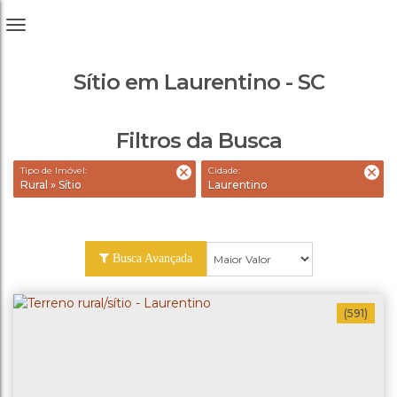
Sítio em Laurentino - SC
Filtros da Busca
Tipo de Imóvel:
Cidade:
Rural » Sítio
Laurentino
Busca Avançada
(591)