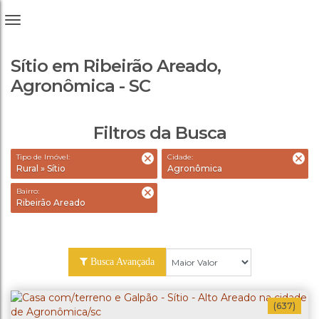
Sítio em Ribeirão Areado,
Agronômica - SC
Filtros da Busca
Tipo de Imóvel:
Cidade:
Rural » Sítio
Agronômica
Bairro:
Ribeirão Areado
Busca Avançada
(637)