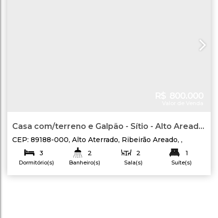
R$
800.000
Valor de Venda
Casa com/terreno e Galpão - Sítio - Alto Areado
na cidade de Agronômica/sc
CEP: 89188-000
,
Alto Aterrado
,
Ribeirão Areado
,
Agronômica
,
Santa Catarina
,
Brasil
3
2
2
1
Dormitório(s)
Banheiro(s)
Sala(s)
Suíte(s)
2
Terreno:
68706
.00
m²
Vaga(s)