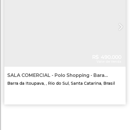
R$
490.000
Valor de Venda
SALA COMERCIAL - Polo Shopping - Bara
Itoupava - Rio do Sul - SC
Barra da Itoupava
,
Rio do Sul
,
Santa Catarina
,
Brasil