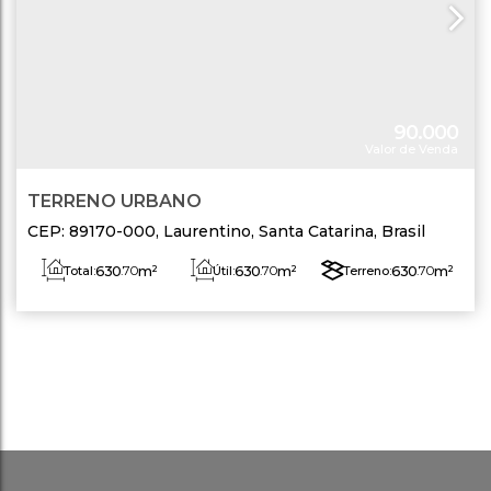
90.000
Valor de Venda
TERRENO URBANO
CEP: 89170-000
,
Laurentino
,
Santa Catarina
,
Brasil
630
.70
m²
630
.70
m²
630
.70
m²
Total:
Útil:
Terreno: