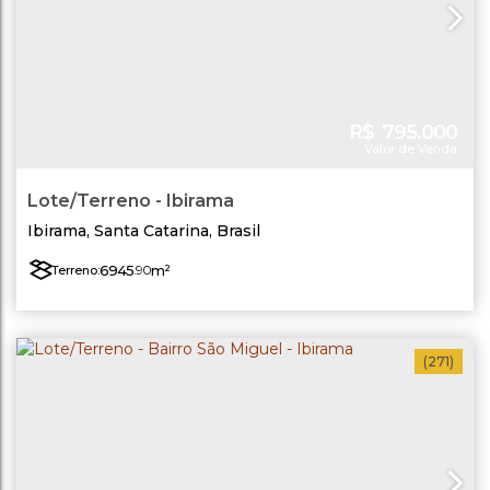
R$
795.000
Valor de Venda
Lote/Terreno - Ibirama
Ibirama
,
Santa Catarina
,
Brasil
6945
.90
m²
Terreno:
(271)