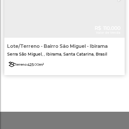
R$
110.000
Valor de Venda
Lote/Terreno - Bairro São Miguel - Ibirama
Serra São Miguel
,
Ibirama
,
Santa Catarina
,
Brasil
425
.00
m²
Terreno: