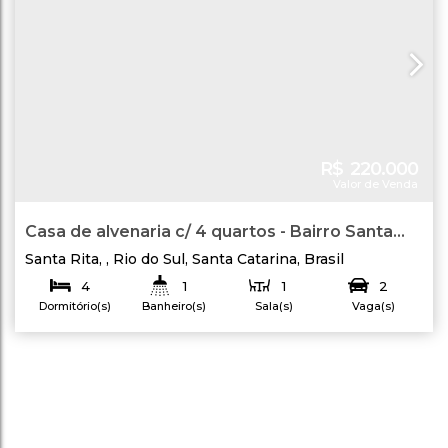
R$
220.000
Valor de Venda
Casa de alvenaria c/ 4 quartos - Bairro Santa
Rita - Rio do Sul
Santa Rita
,
Rio do Sul
,
Santa Catarina
,
Brasil
4
1
1
2
Dormitório(s)
Banheiro(s)
Sala(s)
Vaga(s)
127
.00
m²
248
.64
m²
Útil:
Terreno: